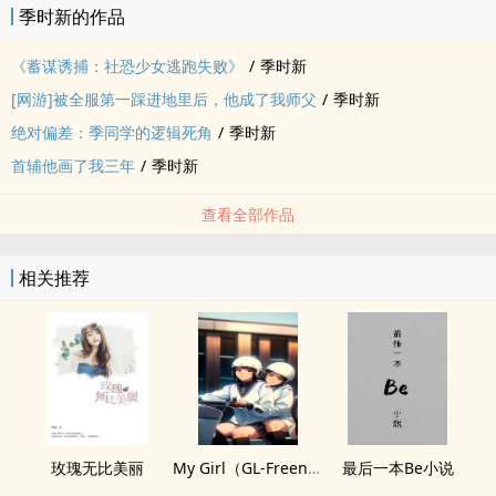
季时新的作品
​《蓄谋诱捕：社恐少女逃跑失败》
/
季时新
[网游]被全服第一踩进地里后，他成了我师父
/
季时新
绝对偏差：季同学的逻辑死角
/
季时新
首辅他画了我三年
/
季时新
查看全部作品
相关推荐
玫瑰无比美丽
My Girl（GL-FreenBecky）
最后一本Be小说