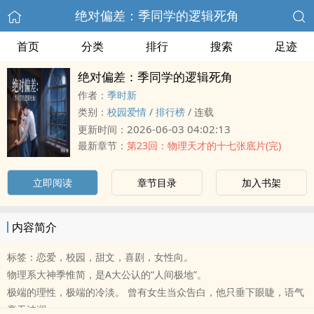
绝对偏差：季同学的逻辑死角
首页
分类
排行
搜索
足迹
绝对偏差：季同学的逻辑死角
作者：
季时新
类别：
校园爱情
/
排行榜
/
连载
2026-06-03 04:02:13
更新时间：
最新章节：
第23回：物理天才的十七张底片(完)
立即阅读
章节目录
加入书架
内容简介
标签：恋爱，校园，甜文，喜剧，女性向。
物理系大神季惟简，是A大公认的“人间极地”。
极端的理性，极端的冷淡。 曾有女生当众告白，他只垂下眼睫，语气
毫无波澜：