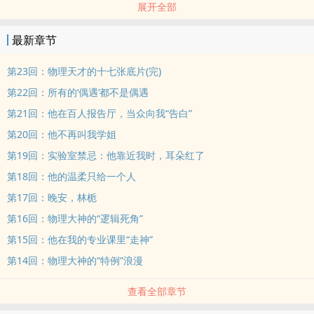
展开全部
“抱歉，我对恋爱没有兴趣。”
林栀一直以为，自己只是季惟简生命中一个偶然路过的“接站学姐”。
最新章节
直到那天在图书馆四楼，她撞见那位理学天才正对着一本《学前儿童
心理发展论》陷入沉思。
第23回：物理天才的十七张底片(完)
林栀憋笑问：“季学弟，你这是要转行？”
第22回：所有的‘偶遇’都不是偶遇
季惟简合上书，指尖微颤，眼神是她从未见过的专注：“不，是在研究
第21回：他在百人报告厅，当众向我“告白”
怎幺才能让一个学姐不再把我当学弟。”
第20回：他不再叫我学姐
后来，在那间静谧的古籍特藏室，月光揉碎在两人之间。
他将她困在窗棂与胸膛的方寸之间，声音低哑：
第19回：实验室禁忌：他靠近我时，耳朵红了
“林栀，物理学上万物皆有定律，唯独你，是我这辈子算不准的绝对偏
第18回：他的温柔只给一个人
差。”
第17回：晚安，林栀
“我演算过宇宙的坍塌，却算不出弄丢你后的余生。”
第16回：物理大神的“逻辑死角”
#天之骄子 #甜文 #校园日常 #双向暗恋
第15回：他在我的专业课里“走神”
※每天下午15：30来杯甜甜的下午茶※
第14回：物理大神的“特例”浪漫
查看全部章节