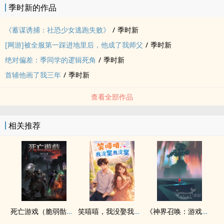
季时新的作品
沈时渡：意思是，从奶茶店到忘川崖，这辈子、下辈子，你都跑不掉
了。
​《蓄谋诱捕：社恐少女逃跑失败》
/
季时新
※4/28起每天17：00带你在苍穹之上浪※
[网游]被全服第一踩进地里后，他成了我师父
/
季时新
绝对偏差：季同学的逻辑死角
/
季时新
首辅他画了我三年
/
季时新
查看全部作品
相关推荐
死亡游戏（脆弱骷髅兵起手）
笑嘻嘻，我没娶我没娶
《神界召唤：游戏的界线》