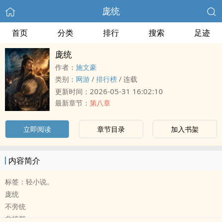
庞统
首页
分类
排行
搜索
足迹
庞统
作者：
施文豪
类别：
网游
/
排行榜
/
连载
2026-05-31 16:02:10
更新时间：
最新章节：
第八章
立即阅读
章节目录
加入书架
内容简介
标签：轻小说。
庞统
不旁统
非螃蟹