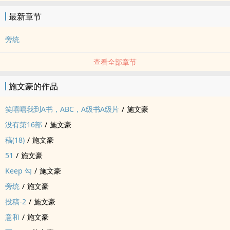
最新章节
旁统
查看全部章节
施文豪的作品
笑嘻嘻我到A书，ABC，A级书A级片
/
施文豪
没有第16部
/
施文豪
稿(18)
/
施文豪
51
/
施文豪
Keep 勾
/
施文豪
旁统
/
施文豪
投稿-2
/
施文豪
意和
/
施文豪