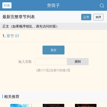
旁筒子
封面
最新完整章节列表
正序
倒序
正文（如果顺序错乱，请先访问封面）
章节 01
尾页
输入页数
(第
1
/
1
页)当前
100
条/页
相关推荐