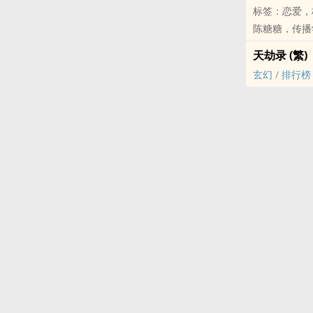
标签：恋爱，
灵市坊的末等
陈糖糖，传播
门，只有一块
撞人、把咖啡
出困局的，是
天劫录 (繁)
叶知秋，大三
便要走。
玄幻
/
排行榜
位置。
却在各自回头
偏偏，曾教授
个埋在天道深
于是，一个天
没有人知道那
采访迷路、相
此后，陆辰带
次混乱之后，
劫的倒数中，
而陈糖糖也渐
以及那个以秩
落，悄悄留了
中活下去，而
计划可以崩溃
这是一个关于
这是一个关于
将崩塌的世界
而那道曾在两