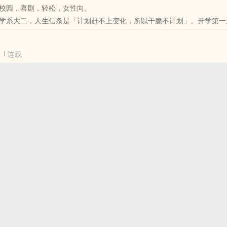
校园，喜剧，轻松，女性向。
野修陆辰，在天劫倒计时三个月之时，被莫名的私卫合围追捕。他没有头
学系大二，人生信条是「计划赶不上变化，所以干脆不计划」。开学第一
卖不出去的废石，和一身被封印的灵力，却不知为何成了天奉使亲自过问
从头洒到脚——淋的是全系最难惹的学长叶知秋。
一个路过的陌生女子：萧晚，蓝衣布服，出手如风，让人看不清底细，截
，每年全系最高奖学金得主，做任何事都有一份精密的计划表，他的人生
连载
的瞬间，两人手背上同时出现了一道红色细线——灼热，一闪即逝，无声
一声令下，让这两个人在整个学期的《媒体企划》课中成为固定搭档，不
处的古老机关，在这一刻悄然触发。
生的意外制造机，遇上了一个连吃饭都要先排进计划表的人。
道痕迹意味着什么，包括他们自己。
机没电、受访者突然跑掉——陈糖糖的意外磁场一开，所有计划都跑偏。
着一个尚未理解的血脉谜题，萧晚揹着一个尚未了结的师门旧仇，在天奉
叶知秋惊讶地发现：她笑着说「下一步怎么走」的样子，让他没办法继续
被迫走上同一条逃亡之路。禁域遗迹里沉默的先祖记忆，典藏阁深处封存
渐看懂了：那个看似冷漠、每句话都只为解决问题的人，其实在他严谨的
序之名统治三百年、从未现身却无所不至的天奉使——他们面对的，不只
一栏空白——那栏空白，没有名字，但只有一个可能的填法。
是如何在一个被人窜改了的天道之下，找到真实的答案，并为之付出代价
，但有些人，一旦走进来，就不再是意外了。
代价与抉择的故事。关于仇恨与放下，关于被命运选中与决意自己去走。
秩序与混乱、框架与直觉、还有那些无法计划的心跳的搭档故事。
里，两个陌生人，从互不相识的偶遇，走成了彼此唯一相信的人。
人手背上一闪即逝的红色细线，从一开始，便已将他们系在了同一个答案