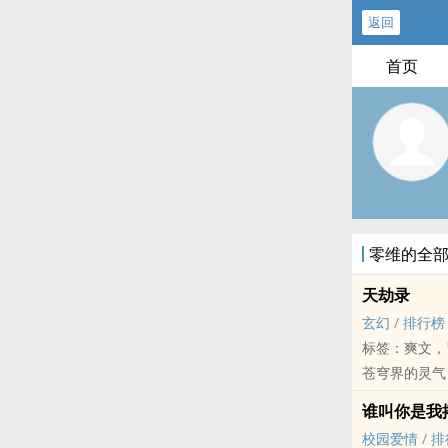
返回
首页
零维的全
天劫录
玄幻
/
排行榜
标签：爽文，
苍穹界的灵气
三百年前，天
谁叫你是我搭
三年一度的天
校园爱情
/
排
早在天劫降临