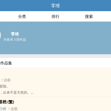
零维
分类
排行
搜索
零维
共收录 3 部作品
部作品集
连载
冒险。
，从来不是天然的。
奉司以「秩序」之名接管了整个世界的灵力命脉，以天道之力决定修士的
档 (繁)
劫，不是天地的考验，而是一场由人谋定的清洗——哪些人可以活，哪些
行榜
连载
之前，就已经写在天奉司的名册里。