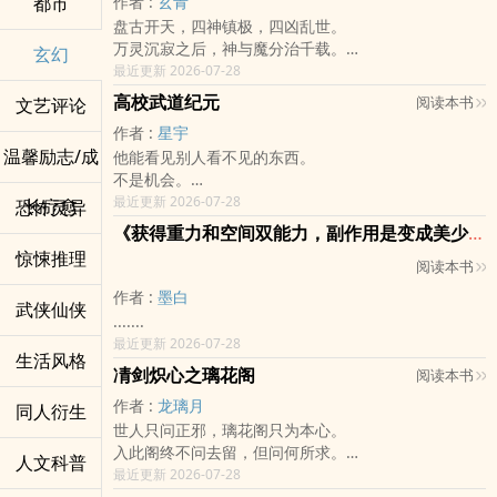
都市
作者 :
玄青
畅想着自己也能挥手就倾泻出无所不能的魔法，在诡异
这怎么可能？
盘古开天，四神镇极，四凶乱世。
的空间里代入主角与怪物斗智斗勇，在都市的镜像里窥
她还顺带在这拜师学艺，意外地住了下来。
万灵沉寂之后，神与魔分治千载。
探天之骄子的日常⋯⋯
玄幻
成了「鉴灯师」。
然而在被遗忘的太古深处，仍有未尽的命运在等待苏
最近更新 2026-07-28
然后阖上书本，回归日复一日的寻常。
她总能轻易地读懂灯里的执念，和它最真实的情感。
醒。
直到这天，徐行在二手书店看到了一本名字奇怪的小
高校武道纪元
阅读本书
文艺评论
不过，她却始终摸不透自己的心。
他原本只是个少年。
说。
在那儿，她遇见了一个总是爱逗她的人。
作者 :
星宇
一场追杀，让他误入遗迹，得到太初之兽的传承。
《高中生可以修仙吗？》
他替她照亮了往后余生，岁岁年年。
温馨励志/成
他能看见别人看不见的东西。
自此，世界的序曲再度响起。
打开的第一页写着「可以！」。
他们一起点亮了无数段漫长的愿望。
不是机会。
凡人可成神力吗？
再往后翻，却全是空白的。
有人想用「时间」，换一次寄信的机会。
不是天赋。
最近更新 2026-07-28
若命运要他为「帝」，他愿成为万界的寂光。
长疗愈
恐怖灵异
「这比《解答之书》还要骗钱的感觉。」徐行翻了几页
有人想用「记忆」，赴一次誓约。
是——破绽。
———《昊天神帝》
后吐槽道。
《获得重力和空间双能力，副作用是变成美少女》
有人纵使被所爱之人遗忘，仍执着地追寻那段被尘封多
南城三中，垫底生陆沉，在一次实战课上，第一次看见
预定在11月24日上线连载，敬请期待
看了又看，摸了又摸。
惊悚推理
年的真相。
阅读本书
对手身上的「瑕印」。
固定每日晚上8点更新
纸页也不泛黄、完全就像本刚印刷好的白页新书。
这些再平凡不过的日常，使璃愿有种不该有的错觉。
【右膝旧伤，三次受力后失衡】
徐行鬼使神差地将买讲义的钱拿来买下了它。
作者 :
墨白
她以为，她能永远被这五颜六色的灯火所簇拥着。
武侠仙侠
三招之内，对方跪了。
然后，第二页就出现了她的名字。
.......
以为时间能一直停留在这一瞬，永远不会走。
从此之后——
———————
最近更新 2026-07-28
可惜，她错了。
天才，在他眼里只是还没倒下的人。
生活风格
//不是她自己写上去的(´Д` )
他们在无数光与影中逐渐相遇，却也一步步走向失去。
凊剑炽心之璃花阁
阅读本书
武榜，不过是一张等待被打穿的名单。
———————
就像下棋时的落子，在万灯寂灭，灯市崩塌之际——
在这个全民修武的时代，武道高校决定一切。
徐行从无数修仙小说学到的经验法则：
作者 :
龙璃月
同人衍生
他们倾尽所有，甘之如饴，只为守住那个一世无悔的愿
气血、实战、武榜排名——强者为尊，弱者只能被踩在
1. 修仙就是修炼、升级、战斗与悟道的无限轮回。
世人只问正邪，璃花阁只为本心。
望。
脚下。
2. 起始点包含但不限于被退婚、被谋杀、被欺压、被
入此阁终不问去留，但问何所求。
即便事与愿违。
人文科普
他带着三个同样被踩在底层的兄弟，从最后一名开始，
杀了全家以及魂穿、重生两大流派。
入此门终皆为吾友，当不泯情仇。
最近更新 2026-07-28
即便终将燃尽。
一步步往上打。
3. 结局通常只有两种：身死道消跟飞升。
这不是一个人的英雄传，而是一群有侠心之人的故事。