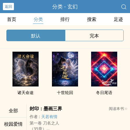
分类 - 玄幻
返回
首页
分类
排行
搜索
足迹
默认
完本
诸天命途
十世轮回
冬日尾语
封印：墨画三界
阅读本书
全部
作者 :
天若有情
第一卷 刀名之人
校园爱情
（35章）