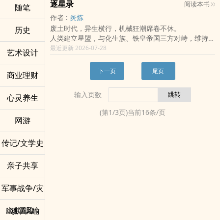
也总会有一缕余烬，终将长明。
逐星录
阅读本书
随笔
但当他们站得越高，看到的裂痕就越多——
4. 最重要的是主角一定有什么不为人知的秘密，不管
一群人，将在风雨中明白——何谓侠。
「万盏灯火不及你，你是我唯一的余烬，亦是我此生最
【气血虚浮，强攻十息后必滞】
作者 :
炎炼
是大能转世还是特殊血脉。
凡有侠心者，皆是主角。
后的长明。」
【服药破境，根基将裂】
平凡的高中生没有被以上任何一条命中的风险。
废土时代，异生横行，机械狂潮席卷不休。
历史
搭配歌曲~ (按这里!)
【天赋过载，三年内必崩】
可是近代数百年来，竟然只有她真的成仙。
人类建立星盟，与化生族、铁皇帝国三方对峙，维持鼎
井胧〈爱不悔〉
别人眼中的天才，在他眼里，全是瑕。
足之势。
最近更新 2026-07-28
艺术设计
一生错过太多的时间
直到某一天，陆沉才发现——
云逸，星盟学院三年丙班学生。
赴身为你拥抱这火焰
学校、武榜、修炼法，甚至整个武道纪元……
上课睡觉，成绩垫底，穷得叮当响，连邻座女同学替他
就算会湮灭
下一页
尾页
商业理财
都错了
垫下的账，到现在都还没还清。
还能吻你的脸
谁也没想到，这样一个看似一无是处的少年，终有一
燃尽我的残月
输入页数
心灵养生
日，会让整个时代因他改写。
交换一生热烈
不悔
(第
1
/
3
页)当前
16
条/页
网游
标签｜#遗憾美学 #愿望与执念 #温柔刀 #爱是成全 #
陪伴系恋爱 #玻璃渣里找糖吃 #亿点点致郁 #为你而活
又名｜《万灯之下，寻一个你》
传记/文学史
更新｜稳定日更中~
喜欢的话可以收藏或投喂珠珠~小玥会很开心的~>
亲子共享
军事战争/灾
难冒险
幽默/讽喻