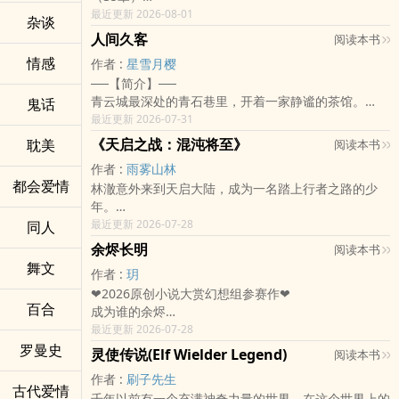
第二卷 皇族
最近更新 2026-08-01
杂谈
（开始更新）
人间久客
阅读本书
这个世界，是被画出来的。
情感
作者 :
星雪月樱
少年林墨被小宗门从荒山中救起。
──【简介】──
他没有记忆，没有魂力，也无法修炼。
青云城最深处的青石巷里，开着一家静谧的茶馆。
鬼话
测魂石照不出他的命格，宗门典籍查不到他的来历，甚
老板沈安总是身着一袭月白长袍，温润如玉，精通茶
最近更新 2026-07-31
至连他的存在，都像被某种力量刻意抹去。
道。他待人随和克制，仿佛这世间的熙熙攘攘，皆随茶
所有人都以为，他只是一个不能入道的废人。
《天启之战：混沌将至》
耽美
阅读本书
香淡去。
直到某一天，林墨在梦中看见了红色的天空。
作者 :
雨雾山林
然而，凡是踏进这间茶馆的人，总觉得这位沈老板身
仙人燃烧坠落。
都会爱情
林澈意外来到天启大陆，成为一名踏上行者之路的少
上，藏着一股说不清、道不尽的神秘气质。
大地覆满黑雪。
年。
一个天刚放晴的午后，途经此处的青年程远踏入茶馆，
一柄九尺长刀，插在崩裂的天地之间。
这里有学院、战城、也有不断逼近人类世界的混沌。
最近更新 2026-07-28
同人
因着沈安的一碗面与一柄伞，结下了一段不解之缘，随
而刀的主人，正做着一件连仙都恐惧的事。
他曾被人救下，也曾亲眼看见有人为了守住身后的一
后留下来成了茶馆里帮忙的伙伴。
世人相信飞仙。
余烬长明
阅读本书
切，选择留在战场。
原以为茶馆的日子不过是采茶、煮茶、听听茶客的市井
可从没有人真正见过仙。
舞文
作者 :
玥
从陌生、被动、到逐渐拥有选择的力量，林澈终于明白
闲谈，直到青岚山深处发生了诡异事件——
世人敬畏天道。
❤2026原创小说大赏幻想组参赛作❤
——
失踪的采药人、走不出去的山路、惑乱人心的幻音，以
却不知道所谓三界，不过是一幅被人精心绘成的画。
百合
成为谁的余烬
真正的强大，从来不是一个人横推所有敌人，而是在无
及那座掩埋在浓雾深处的古老石门……
众生在画中修炼、争命、求道、飞升。
固执温柔鉴灯师 X 玩世不恭收灯人
最近更新 2026-07-28
法避免失去的世界里，仍然选择向前。
当山中异象频发、古老结界被暗中破坏时，沈安不得不
却没人知道，飞升的尽头，也许不是仙界。
⁺˚•̩̩͙✩•̩̩͙˚⁺‧⁺˚•̩̩͙✩•̩̩͙˚⁺‧
罗曼史
当战火再起，少年将与同行之人一起，走向那片雷光与
走出茶馆，深入山林深处。
而是更深的牢笼。
灵使传说(Elf Wielder Legend)
阅读本书
「小愿，如果某天......我们走散的话怎么办？」
黑暗交会之地。
而随行的程远这才惊觉，这位平日里温和淡然的茶馆老
当被封印的记忆一点点苏醒，林墨终于明白--
作者 :
刷子先生
「不会的。」璃愿顿了顿，扬起一抹极浅的微笑，「只
板，面对未知异象时，竟拥有着令人胆寒的沉着与看破
他不是没有魂。
古代爱情
千年以前有一个充满神奇力量的世界，在这个世界上的