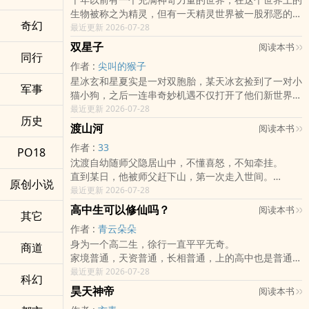
要我们一直握着彼此的手，那么就永远不会走散。」
万物的通透手段。
而是不属于这幅画。
生物被称之为精灵，但有一天精灵世界被一股邪恶的力
如果我们真的走散了，那就在灯火的尽头重逢吧。
山林迷雾笼罩，幕后黑手的阴影悄然蔓延。
他也不是废人。
奇幻
量所侵蚀，精灵世界进行逃离，却意外与蓝星碰撞最后
最近更新 2026-07-28
那里很亮、很灿烂，所以你不会找不到我的。
一间茶馆，一盏热茶，且看沈安如何在这场山林异变
而是画中唯一能撕开世界的人。
合二为一，
我会......永远在那里等你回来。
中，揭开隐藏在风云背后的真相……
双星子
若天地是一幅画。
阅读本书
在融合后，蓝星上的所有人在出生时都会出现一个烙
同行
⁺˚•̩̩͙✩•̩̩͙˚⁺‧⁺˚•̩̩͙✩•̩̩͙˚⁺‧
那他手中的刀，便是斩破三界的第一笔墨。
作者 :
尖叫的猴子
印，烙印会在六岁的时候觉醒，人们因为新的规则与秘
烟花会散，飞雪会尽，灯火会灭，就像人的生命，终有
星冰玄和星夏实是一对双胞胎，某天冰玄捡到了一对小
境一片混乱，但在经历过混乱、战争、邪恶力量的侵蚀
尽头。
军事
猫小狗，之后一连串奇妙机遇不仅打开了他们新世界的
下，有五位英雄站了出来，他们各自引领自己的精灵伙
浮世红尘，命运无常。
大门，也揭晓了宇宙另一端的秘密以及那神秘的身世之
最近更新 2026-07-28
伴还有国家成功封印邪恶力量，
每个人内心的最深处，都藏着一个无处言说的愿望。
历史
谜⋯⋯
但事情并未结束，五位英雄之一的精灵女王在临终前留
于人世未解，那愿便随着孤魂四处游走，最后来到了冥
渡山河
阅读本书
下了一则预言，千年后邪恶力量将会复苏，但不用担
界的尽头——「琉璃灯市」。
作者 :
33
PO18
心，会有新的英雄再次出现...
传说，冥界的尽头有一处琉璃灯市。
沈渡自幼随师父隐居山中，不懂喜怒，不知牵挂。
更新时间为六日晚上7点～ 希望大家支持！！
在那里，没有黑夜，没有白昼，只有一片密密麻麻的琉
直到某日，他被师父赶下山，第一次走入世间。
璃灯，像是人间未熄的星火。
原创小说
他在世间遇到了善念、贪念、牺牲与别离，也明白何谓
最近更新 2026-07-28
每个来到冥界的人，都会拥有一盏属于自己的灯。
在乎，何谓守护。
那琉璃灯燃心愿作媒。
高中生可以修仙吗？
阅读本书
其它
可随真相浮现，沈渡才意识到，自己体内封印着被称为
亦可以说，是执念。
作者 :
青云朵朵
「厄」的力量，那是足以撼动天下的灾厄。
而琉璃灯市的尽头有一处客栈，名曰「归云」。
身为一个高二生，徐行一直平平无奇。
有人畏惧他，有人利用他，有人想斩杀他，也有人为了
商道
「云无定所，而此处可为归途。」
家境普通，天资普通，长相普通，上的高中也是普通高
护他而死。
归云，便是万愿的归途。
中。
最近更新 2026-07-28
而沈渡要寻找的答案，始终只有一个——
璃愿其实也记不清自己为什么来到归云的。
科幻
普通的她有一个普通的兴趣：看小说。
若他注定带来灾呃，他是否还能成为人 ?
昊天神帝
犹记她是为了帮母亲送信才来到这儿。
阅读本书
这是她唯一可以脱离普通生活的时候，在玄幻的世界里
可她却想不太起母亲的模样。