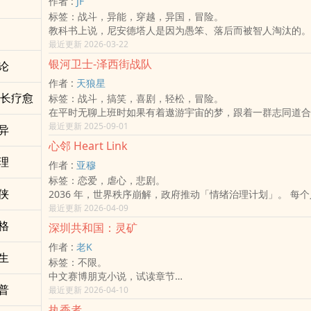
作者 :
JF
既是王者，
标签：战斗，异能，穿越，异国，冒险。
也是需要被拯救的孩子。
教科书上说，尼安德塔人是因为愚笨、落后而被智人淘汰的。
当地球还在争论下一座核电厂该不该盖时，
那是历史上最大的谎言。
最近更新 2026-03-22
无敌国已经开始思考：
2055年，顶尖人类学家李维意识穿越回冰河世纪。
银河卫士-泽西街战队
论
如何在挖空太阳系后，继续走向群星。
他以为自己是大神带飞原始人，却发现这个世界跟他想的完全
作者 :
天狼星
这里的尼安德塔人掌握着足以碎裂岩石的「声波共振」；
成长疗愈
标签：战斗，搞笑，喜剧，轻松，冒险。
这里的丹尼索瓦人守护着坠毁的未来飞船；
在平时无聊上班时如果有着遨游宇宙的梦，跟着一群志同道合
而真正野蛮残暴的，竟然是我们的祖先——智人。
辰大海，但这个难得机遇不见得是好事，也不是你能选择”要“或
最近更新 2025-09-01
更绝望的是，一群自称「修正者」的未来军队，正给智人装备
异
将有最大机率死在地球之外，死后的原子将不再属于地球，也
药，甚至在地下建立了名为「伊甸园」的基因工厂。
心邻 Heart Link
球地面。只会漂浮宇宙中处在永恒黑暗，只有偶而几亿年后路
他们的目标只有一个：抹杀所有异类基因，提纯人类血统。
理
作者 :
亚穆
经是组成你的原子见到一丝光亮。
面对即将爆发的超级火山，与手握高科技的未来猎杀者。
标签：恋爱，虐心，悲剧。
万般皆是是命半点不由人，说的就是我们的主角。
李维看着身边憨厚的尼安德塔兄弟和深爱的女萨满，拔出了那
侠
2036 年，世界秩序崩解，政府推动「情绪治理计划」。 每
黑曜石长矛。
着监测心率与情绪的装置，透过 App「心邻」量化社交价值。
最近更新 2026-04-09
「如果你们定义的『完美人类』需要靠屠杀来实现，那我就带
屋、恋爱，一切都取决于你的「情感安定值」。 莫凡是一名
格
物』，打穿你们的历史！」
深圳共和国：灵矿
直到他发现自己患上了「社交讯号盲视」——他再也看不到讯
作者 :
老K
「已读」。 因为看不见标签，他开始病态地计算恋人汤宇政
生
标签：不限。
因为看不见标签，他与现实世界的连结一寸寸断裂。 直到 203
中文赛博朋克小说，试读章节
场长达三年的完美梦境中醒来，才发现那份令他焦虑的「已读
普
战后深圳共和国，霓虹与废墟交织的赛博自由港。握手楼迷宫
最近更新 2026-04-10
最残酷的真相。 这是一个关于科技如何吞噬感官，而人类如
盐田武装码头、华强北鬼市……这里是全球贸易灯塔，也是底
楚」找回真实温度的故事。 这是一个关于失去之后， 我们如
执香者