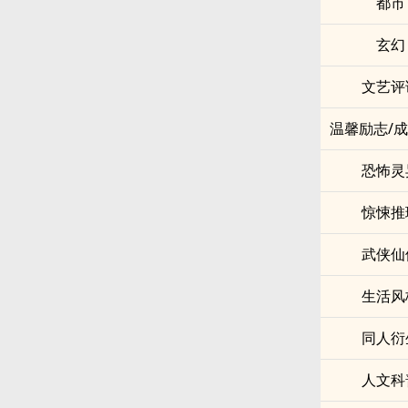
都市
玄幻
文艺评
温馨励志/
恐怖灵
惊悚推
武侠仙
生活风
同人衍
人文科