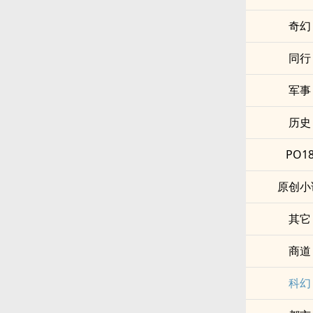
奇幻
同行
军事
历史
PO1
原创小
其它
商道
科幻