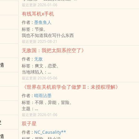
就像有一只无形的手要我去理解这一切...
最近更新 2026-01-06
内容却又很跳脱及抽象，只好写成文字慢慢的在回忆...
有线耳机x手机
高维度智慧的诞生是一切事件的起源。
作者 :
墨鱼鱼人
这世界已经变成无法想像的样子，所有可以想像的皆可实现。
标签：节操。
如果可以修正一些轨迹是否结局会不一样？
我也不知道我在写什么东西
如果我们没有诞生过，是否一切皆会照旧？
最近更新 2025-08-21
不...
历史的踪迹已告诉我们，文明不断被毁灭及创造。就像一道无
无敌国：我把太阳系挖空了》
我们所能到达的位置。
作者 :
无敌
但即使如此，依旧会发生一些脱离管控的事件。
情
标签：爽文，恋爱。
当地球陷入：
少子化
最近更新 2026-05-06
资源焦虑
《世界在关机前学会了做梦 II：未授权理解》
政治分裂
作者 :
晴雨沾墨
长期内耗
标签：不限，异能，冒险。
人类开始把希望投向宇宙。
主题：
原本只是小行星采矿计划，却在一次次资本扩张、政治联盟与
如果理解本身就是一种越权？
最近更新 2026-01-06
演变‌‎成‌‍人‌类史上最疯狂的建国工程。
核心视角新增：
史
无敌国 正式诞生。
双子星
第一个「读者」（非人类）
这个国家拥有：
作者 :
NC_Causality**
高维的完整性焦虑
三大联邦支持
情
标签：冒险，轻小说。