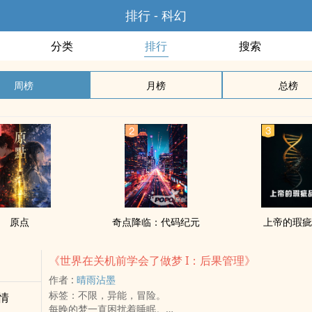
排行 - 科幻
分类
排行
搜索
周榜
月榜
总榜
原点
奇点降临：代码纪元
上帝的瑕
《世界在关机前学会了做梦 I：后果管理》
作者 :
晴雨沾墨
标签：不限，异能，冒险。
情
每晚的梦一直困扰着睡眠。