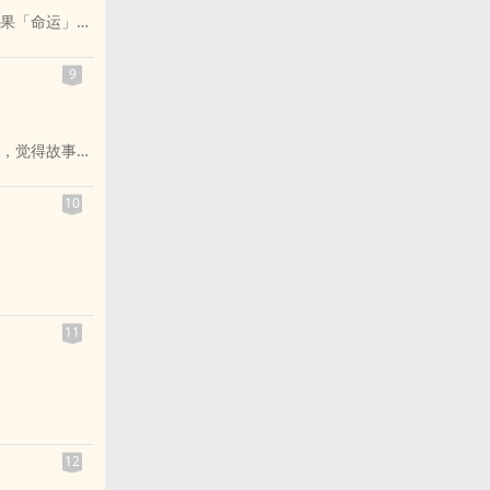
果「命运」是
邀请你与奈特
9
，觉得故事焦
欢迎在下方留
10
无人倾诉。
界中。一群好
中的角色，在
还有潜藏的危
11
病了。
不要上线，与
12