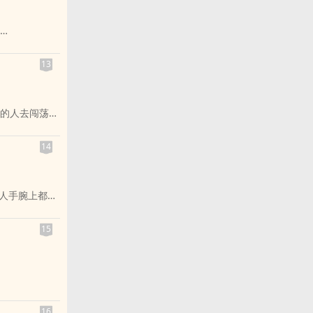
13
不一样：
的人去闯荡星
”不要“。你
复合弓与毒
不会再落在地
14
过的流星让曾
把刻满代码的
个人手腕上都戴
 求职、租
领这群『怪
普通的公民，
15
息对话框里的
的回复秒数。
9 年，他从一
」，背后藏着
、华讯巨厦、
何透过「痛
层流民的最后
何假装没有失
16