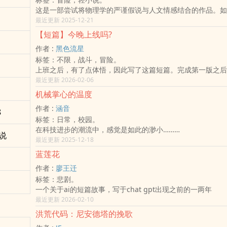
世界开始产生「自我版本差异」
（亚洲联邦、欧洲联邦、美洲联邦）
这是一部尝试将物理学的严谨假说与人文情感结合的作品。如
核心冲突升级为：
100万台可移动核能电厂机
一条被算准的曲线，人类的「自由意志」是否还有一席之地？
最近更新 2025-12-21
系统 vs 理解者
每台功率高达 250 PW
一起冲入因果流，寻找答案。
单一充电接口 4 GW
【短篇】今晚上线吗?
足以在100年内挖出 367颗地球质量 的采矿能力
作者 :
黑色流星
小行星带、Kuiper Belt、Oort Cloud 资源计划
标签：不限，战斗，冒险。
火星上，建起：
上班之后，有了点体悟，因此写了这篇短篇。完成第一版之后
6500栋贵族皇宫
点有些分散，因此又写了第二版，不知各位读者喜欢哪一版，
最近更新 2026-02-06
2500间学校
言。
1000间医院
机械掌心的温度
第一版
黄金被拿来盖建筑、做课桌椅、甚至制作婴儿用品。
作者 :
涵音
阿诚与朋友们各自在自己的生活忙碌着，有着不同的烦恼，却
8
国家内部更存在极端制度：
标签：日常，校园。
一天又结束了，他们不约而同得戴起VR装置，进入虚拟的世
国王制度
在科技进步的潮流中，感觉是如此的渺小……
久不见的好朋友，在虚拟的世界再度聚首，此时他们抛弃现实
公爵
说
在西元2030年的未来，人们面临人体机械化的课题。
最近更新 2025-12-18
虚拟的世界中，是英雄、是战士。
伯爵
就读仑美大学的莫绮琳和林欣颖在这个潮流中看见人心百态、
第二版
蓝莲花
子爵
机。
今天，阿诚失业了，正不知所措时，另一个噩耗传来:父亲生
男爵
作者 :
廖王迁
她们将何去何从？
夜晚，阿诚心情很乱，还想着父亲的事。他还在犹豫，犹豫要
以及高额补助制度。
标签：悲剧。
他那群许久不见的朋友打游戏。
当庞大的权力带来腐败时：
一个关于ai的短篇故事，写于chat gpt出现之前的一两年
最终，阿诚还是上线了，希望能摆脱现实的烦恼。
无敌国贵族联合会 开始清理门户。
最近更新 2026-02-10
巨婴贵族、失控权力、教育崩坏、文明危机逐渐浮现。
洪荒代码：尼安德塔的挽歌
而一位年仅6岁的林书羽，
将成为这个文明最矛盾的象征：