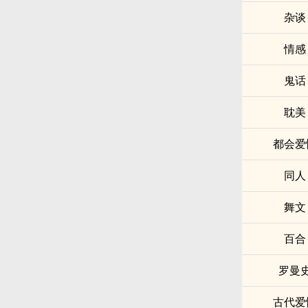
杂谈
情感
鬼话
耽美
都会爱
同人
舞文
百合
罗曼
古代爱