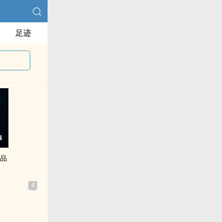
足迹
疵品
4