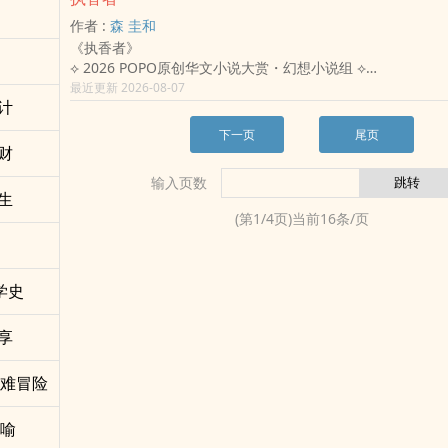
要塞。
去的故事。 也是一个关于—— 在虚拟里说出口的「对不起」
作者 :
森 圭和
“灵矿”——把活人意识数字化、剥离、封装后的“人矿智能”。
时间的问题。
《执香者》
难民拷贝，到高端“数字化永生”计划，它让深圳机器人出口暴
⟡ 2026 POPO原创华文小说大赏・幻想小说组 ⟡
魂变成可交易的商品：意识能被切割、记忆能被抹除、身份能
她不算命，不起乩，不说神语。
最近更新 2026-08-07
死了，留在服务器里的“他”还是他吗？
计
但她一走进庙里，所有人都知道—— 这个女人，看得见别人
三个命运交织的普通人：
西。
林若曦：短发维修女孩，带着干扰器与弟弟留下的小猪钥匙链
下一页
尾页
一九八七年，解严前夕，云林。
杀中寻找消失的亲人。
财
郭怡吟十九岁，宫庙世家之女，台北的录取通知书还压在抽屉
阿明：“裂脑”货车司机，背负高利贷与养活家人的责任，在黑
输入页数
夜，她在人群中扶正了一根倾斜的香——一个她说不清楚为什
撞见禁忌残片。
生
作。三分钟后，她的父亲倒下了，再也没有起来。
陈子豪：南海舰队退役指挥官、盐田港掌舵人，断腿幻痛中，
(第
1
/
4
页)当前
16
条/页
她以为她可以离开。 命运却让她成为了那个留下来的人。
本土势力间步步惊心。
凭借着对香烟走向的天生感知，她能在一场科仪开始前，精准
枪战、黑客、义体、突袭……硬核赛博朋克，层层碰撞，最终
心里藏着谎、哪个大老跪下来求的根本不是神明。解严的混乱
问题：当技术能把人拆成零件贩卖，我们还剩下什幺？
吼、九二一的灰烬，每一个让台湾颤抖的时刻，她都站在宫庙
学史
一部让读者笑、肾上腺素飙升、愤怒、心碎，最终不得不自问
所有人的秘密，一炷香一炷香地读进记忆。
否早已活在灵矿时代？
地方政客需要她。商界大老敬畏她。黑白两道不敢轻易得罪她
享
人们开始叫她「判官娘」。
但她爱过一个男人，那个男人后来把她们之间最深的秘密，换
灾难冒险
体版图。她用十二年建立的信任，在一篇报导里灰飞烟灭。她
徒，有一天会不会走到她的对面？那个与她共生二十年的议员
讽喻
的那一天，还剩下什么？
而当AI问神APP席卷全台，一个三十岁的年轻女人带着善意