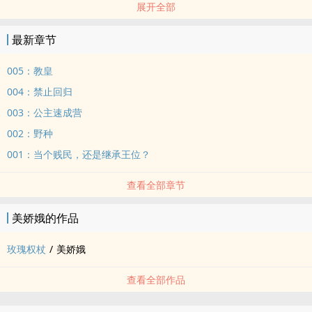
展开全部
她要留下，成为这里的主人。
----------
最新章节
女主X亲哥X主教X神父X贵族X王子
----------
005：教皇
声明：
004：禁止回归
XP产物，涉及宗教，有真假骨科共感双子多人行为等，角色三观不
003：公主速成营
正，雷点过多无法一次性排完，建议遇到不适情节自行离开。
002：野种
非大女主，非‌纯‎肉‎‎‌。
大纲约等于无，但有基本大纲（？）可能卡文但不会坑文。
001：当个贱民，还是继承王位？
最后求互动！我会变身打字机猛猛更新！
查看全部章节
简体版骨科NPBG
美娇娥的作品
玫瑰权杖
/
美娇娥
查看全部作品