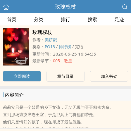
玫瑰权杖
首页
分类
排行
搜索
足迹
玫瑰权杖
作者：
美娇娥
类别：
‌‍‌P‌O‍‍1‌‎8‎‍
/
排行榜
/
完结
2026-06-25 16:54:35
更新时间：
最新章节：
005：教皇
立即阅读
章节目录
加入书架
内容简介
莉莉安只是一个普通的乡下女孩，无父无母与哥哥相依为命。
直到那场瘟疫席卷王室，于是卫兵上门将他们带走。
他们只是情妇的孩子，现在却成了最佳傀儡。
站在精美绝伦的宫殿前，莉莉安心底的欲望疯涨。