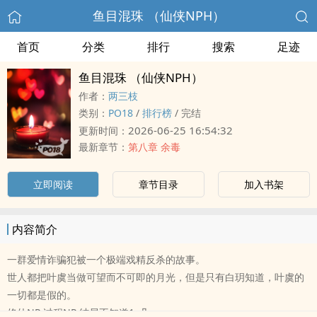
鱼目混珠 （仙侠NPH）
首页
分类
排行
搜索
足迹
鱼目混珠 （仙侠NPH）
作者：
两三枝
类别：
‍‍‌P‌‍‌O‌‍‍1‎‌‌8‌‎
/
排行榜
/
完结
2026-06-25 16:54:32
更新时间：
最新章节：
第八章 余毒
立即阅读
章节目录
加入书架
内容简介
一群爱情诈骗犯被一个极端戏精反杀的故事。
世人都把叶虞当做可望而不可即的月光，但是只有白玥知道，叶虞的
一切都是假的。
修仙NP 过程NP 结局不知道1v几