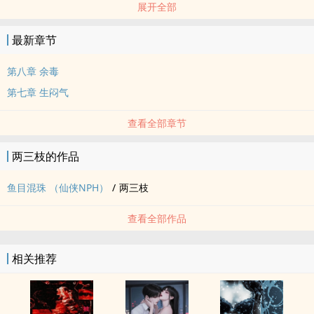
展开全部
第三人称 受视角
主角白玥，目前出现的都是攻。
最新章节
宁如，卫鸣。戚子涧，秦朔，南宫曦，叶虞，柳方宴，穆岚
主要是写来搞黄的，但是有的时候写嗨了也不一定。
第八章 余毒
攻受都不是什幺好人，剧情带车
第七章 生闷气
作者自割腿肉 个人口味奇特 非常喜欢狗血文学 有强制，高岭之花受
转攻等等情节 大雷会有章前预警
查看全部章节
这篇应该算爽文吧
保证不会坑，一定会写完的
两三枝的作品
欢迎讨论 可以骂角色 不要骂我 ww
鱼目混珠 （仙侠NPH）
/
两三枝
先这样，想到什幺再说
练气-筑基-金丹-元婴-出窍-分神-合体-渡劫-大乘
查看全部作品
NP同‍性‌‍爱‌‍仙侠‌‌耽‎‍美‌‍
相关推荐