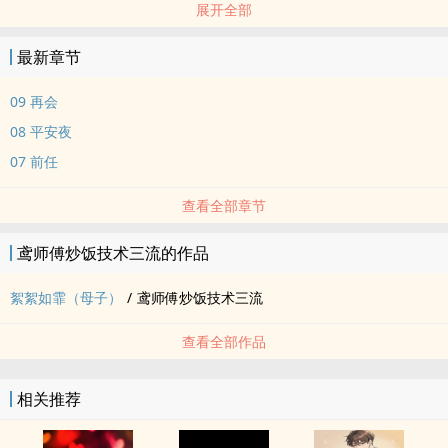
展开全部
被对方亲手推入地狱。
34岁的周絮絮将自己从头到脚都武装起坚固的外壳，曾经的伤疤被她
最新章节
牢牢锁在心底最深处。
“我看见你，就好像看见了17岁的自己。”
09 再会
“絮是春天的雪，霏是春天的雨，我们都去不了有太阳的明天了。”
08 平安夜
———雷点密集，不吃慎入———
07 前任
亲生母子，女主未成年先孕，男主留守儿童缺失母爱，年龄差17岁
（周絮絮34/周霏17），非常规典型道德人设，内含女装，精神压力
查看全部章节
等，两个人都有病
角色三观不代表作者三观，本文不承担教育作用，亦不接受任何形式
鸢师傅炒饭技术三流的作品
的写作指导，结局BE，不喜点❌
连载期间全文免费，稳定日更，绝对不坑，预计3个月左右完结！
絮絮如霏（母子）
/
鸢师傅炒饭技术三流
百珠加更，想要多多的评论和珠珠！求珠珠～珠珠～
查看全部作品
‌‎‌1‌V‍‎1‎‎‍现代都会狗血悲剧
相关推荐