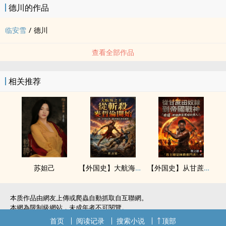
德川的作品
临安雪
/
德川
查看全部作品
相关推荐
苏妲己
【外国史】大航海之王：从斩杀麦哲伦开始（菲律宾）
【外国史】从甘蔗田奴隶到帝国战神：布萨，那个撕裂黑暗的男人！（巴贝多）
本质作品由網友上傳或爬蟲自動抓取自互聯網。
本網為限制級網站，未成年者不可閱覽。
如無意中侵犯了您的權利，敬請聯系我們。
首页
阅读记录
搜索小说
顶部