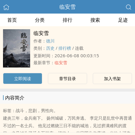
临安雪
首页
分类
排行
搜索
足迹
临安雪
作者：
德川
类别：
历史
/
排行榜
/
连载
2026-06-08 00:03:15
更新时间：
最新章节：
临安雪
立即阅读
章节目录
加入书架
内容简介
标签：战斗，悲剧，男性向。
建炎三年，金兵南下。 扬州城破，万民奔逃。 李定只是乱世中再普通
不过的一名士兵。 他见过燃烧三日不熄的城池，见过挤满难民的渡
口，也见过为了活命而抛弃一切的人。 当家园化作废墟，当故人消失