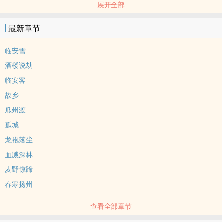
展开全部
于烽火。 他才明白，战争夺走的从来不只是生命。 ——《临安雪》
最新章节
临安雪
酒楼说劫
临安客
故乡
瓜州渡
孤城
龙袍落尘
血溅深林
麦野惊蹄
春寒扬州
查看全部章节