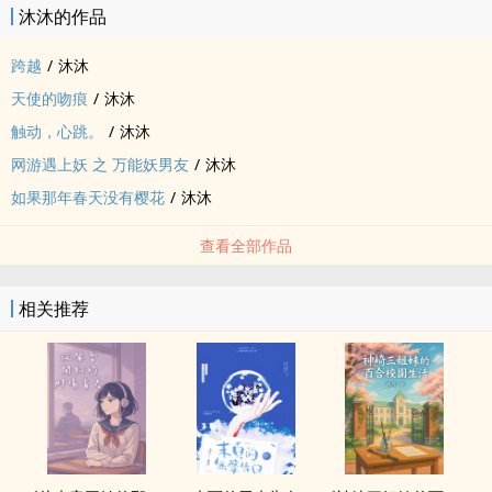
沐沐的作品
跨越
/
沐沐
天使的吻痕
/
沐沐
触动，心跳。
/
沐沐
网游遇上妖 之 万能妖男友
/
沐沐
如果那年春天没有樱花
/
沐沐
查看全部作品
相关推荐