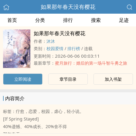
如果那年春天没有樱花
首页
分类
排行
搜索
足迹
如果那年春天没有樱花
作者：
沐沐
类别：
校园爱情
/
排行榜
/
连载
2026-06-06 00:03:11
更新时间：
最新章节：
蜜月旅行：婚后的第一场斗智斗勇之旅
立即阅读
章节目录
加入书架
内容简介
标签：疗愈，恋爱，校园，虐心，轻小说。
[If Spring Stayed]
40%遗憾、40%成长、20%舍不得
那年春天，