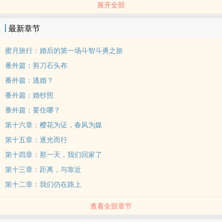
展开全部
樱花开得很漂亮。
漂亮到我以为所有人都会留下来。
最新章节
直到哥哥离开，
直到家里开始崩塌，
蜜月旅行：婚后的第一场斗智斗勇之旅
直到我遇见江直彦。
番外篇：剪刀石头布
有些伤口不会消失，有些思念会陪伴人一辈子，
番外篇：逃婚？
而有些人会在你最狼狈的时候出现，成为你一生的偏爱。
番外篇：婚纱照
「从很久以前，妳的镜头就一直追随着我吧？」
「那不是偷拍，是我对你......第一份笨拙的告白。」
番外篇：要住哪？
一个关于破碎、樱花、相机与双向救赎的故事。
第十六章：樱花为证，春风为媒
如果那年春天没有樱花，我们的人生，会不会不一样？
第十五章：逐光而行
第十四章：那一天，我们回家了
第十三章：距离，与靠近
第十二章：我们仍在路上
查看全部章节