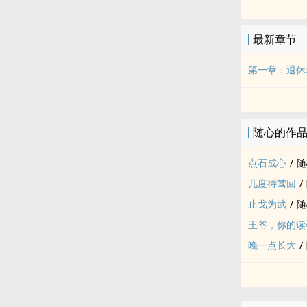
终结！
林建国是典型
最新章节
下，每天都能
吵得不可开交
第一章：退休
就在顶加帝国
成了父子间最
与提点下，子
随心的作
后，竟然埋藏
好不容易冰释
点石成心
/
随
记忆的沙漏开
几度待莺回
/
面对突如其来
这是一段关于
止戈为武
/
随
已成为刻在骨
王爷，你的读
晚一点长大
/