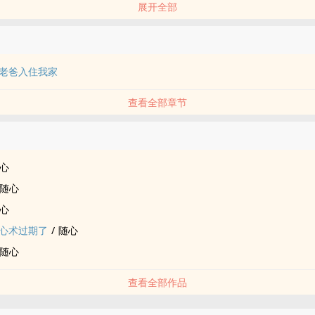
展开全部
的传统长辈，爱碎念、爱管闲事、更爱拿别人家的小孩做比较。父子俩住
为了「早餐吃不吃烧饼」、「衣服有没有像咸菜干」、「薪水到底领多少
、火药味十足。
老爸入住我家
即将引爆之际，新搬来的邻居兼社工师苏雨晴温柔登场。她用专业与善解
温暖的润滑剂，更在与子安的日常相处中，悄悄牵起了两人的爱情红线。
查看全部章节
安偶然打开了父亲上了锁的铁皮饼干盒，才震惊地发现，那些他曾以为的
品
着父亲最深沉、最不善言辞的爱。
前嫌的父子关系，却迎来了命运最残忍的考验——林建国被诊断出患有早
心
始倒流，曾经威严的父亲开始忘记时间、忘记回家的路，甚至慢慢遗忘了
随心
的家庭冲击与长照压力，子安与雨晴携手面对，在泪水与欢笑交织的日常
「遗忘」也关于「永远记住」的故事，子安终于明白，即使大脑的记忆被
心
底的肌肉记忆……
心术过期了
/
随心
随心
查看全部作品