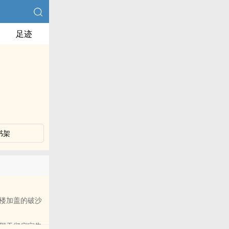
足迹
书架
楼加盖的破沙
那天彻底宣告