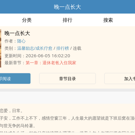
晚一点长大
分类
排行
搜索
晚一点长大
作者：
随心
类别：
温馨励志/成长疗愈
/
排行榜
/
连载
2026-06-05 16:02:20
更新时间：
最新章节：
第一章：退休老爸入住我家
即阅读
章节目录
加入
恋爱，日常。
子安，工作不上不下，感情空窗三年，人生最大的愿望就是下班后窝在顶
与世无争的马铃薯。
静的咸鱼生活，却在父亲林建国办理退休、提着大包小包强行搬来同住的