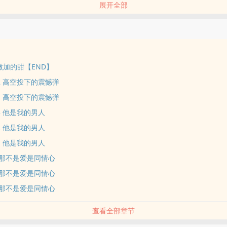
展开全部
两人的关系是好还是坏?
情就像微加的甜，一点一点的慢慢倾入，
，就是向妳告白的时候。」
个大男孩心里的告白
情就像微加的甜，不急着倾倒全部的糖蜜，
2 微加的甜【END】
待在你身边，陪着你永远永远。」
11-2 高空投下的震憾弹
个心思细腻的女孩心事
11-1 高空投下的震憾弹
1 相遇在联谊时
0-3 他是我的男人
2 转变之初
0-2 他是我的男人
3 巧克力传情
0-1 他是我的男人
4 两个女孩
9-3 那不是爱是同情心
05 双面追逐游戏 （一）
9-2 那不是爱是同情心
06 双面追逐游戏 （二）
7 别怕，有我在
9-1 那不是爱是同情心
8 台面下的心思
查看全部章节
09 那不是爱是同情心
0 他是我的男人