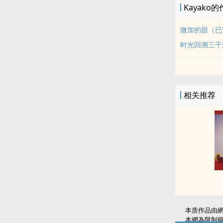
Kayako
Chapter 
Chapter 1
微加的甜（已
封面制作 : ZX
时光回溯三千
是本人的认识
公告:
幸福密码152
本作品为201
相关推荐
因当时完结的
决定全面翻修
106/06
将造成疯狂洗
106/06/
另可前往观赏
关于《微加的
感谢各位的支
本质作品由
本網為限制