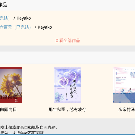
的作品
11 高空投下的震憾弹
2 微加的甜
完结）
/
Kayako
K28
六百天（已完结）
/
Kayako
多年的好友情义相挺，特别制作
查看全部作品
1 更名为 微加的甜
3年9月底完结作品
随意，剧情有许多的矛盾与不足
，现今已完成全部上传完毕。
/10因本书已完结自费成书，故近期将全数内容更新与实体书一致
版，敬请见谅，并于工程完结再公告书名更改回已完结
11已全部更新一致，请安心服用
短文:
甜》的前身
向阳向日
那年秋季，芯有凌兮
亲亲竹
持
網友上傳或爬蟲自動抓取自互聯網。
級網站，未成年者不可閱覽。