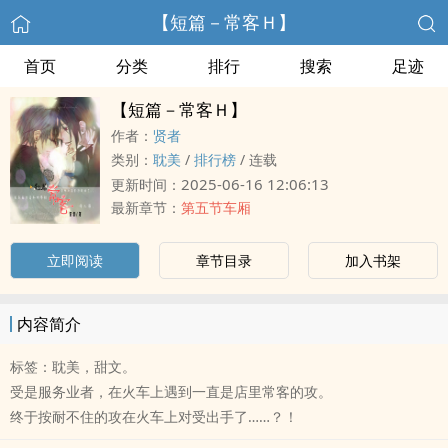
【短篇－常客Ｈ】
首页
分类
排行
搜索
足迹
【短篇－常客Ｈ】
作者：
贤者
类别：
‎‌‍耽‎‍‌美‍
/
排行榜
/
连载
2025-06-16 12:06:13
更新时间：
最新章节：
第五节车厢
立即阅读
章节目录
加入书架
内容简介
标签：‎‌‍耽‎‍‌美‍，甜文。
受是服务业者，在火车上遇到一直是店里常客的攻。
终于按耐不住的攻在火车上对受出手了……？！