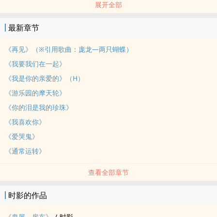
展开全部
胆小鬼了。
这是关于爱哭鬼和胆小鬼的甜蜜日常。
最新章节
重要提醒：作者不懂神鬼，一切都是纯粹唬烂请勿当真。
A5右翻、84P约三万字，无线胶装，封面图彩色无上光，内页黑白印
《再见》（※引用歌曲：庞龙—两只蝴蝶）
刷。
《我要我们在一起》
收录三篇不公开番外约5000字上下，及插花一篇。
《我是你的亲爱的》（H）
通贩往这边→/forms/MnuxbSutJ1
《游乐园的摩天轮》
《你的泪是我的珍珠》
《我喜欢你》
《爱哭鬼》
《通常运转》
查看全部章节
时影的作品
《鬼屋－房东》
/
时影