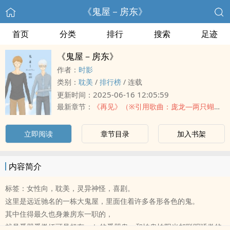
《鬼屋－房东》
首页
分类
排行
搜索
足迹
《鬼屋－房东》
作者：
时影
类别：
‌‍‌耽‌‍‎美‍
/
排行榜
/
连载
2025-06-16 12:05:59
更新时间：
最新章节：
《再见》（※引用歌曲：庞龙—两只蝴蝶）
立即阅读
章节目录
加入书架
内容简介
标签：女性向，‌‍‌耽‌‍‎美‍，灵异神怪，喜剧。
这里是远近驰名的一栋大鬼屋，里面住着许多各形各色的鬼。
其中住得最久也身兼房东一职的，
就是爱哭爱撒娇可是超有guts的爱哭鬼，和怕鬼怕阳光却聪明骄傲的