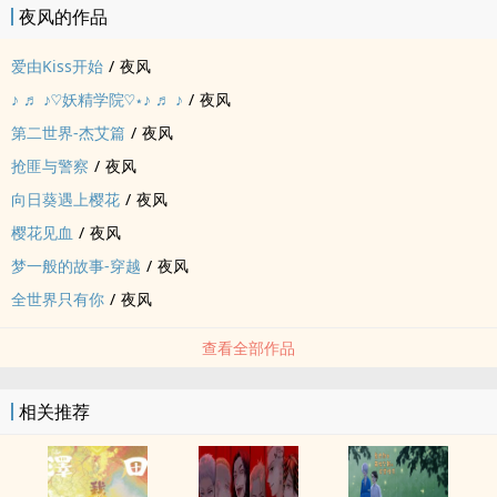
夜风的作品
爱由Kiss开始
/
夜风
♪ ♬ ♪♡妖精学院♡⋆♪ ♬ ♪
/
夜风
第二世界-杰艾篇
/
夜风
抢匪与警察
/
夜风
向日葵遇上樱花
/
夜风
樱花见血
/
夜风
梦一般的故事-穿越
/
夜风
全世界只有你
/
夜风
查看全部作品
相关推荐