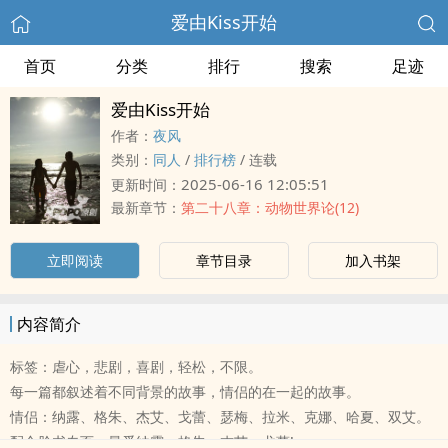
爱由Kiss开始
首页
分类
排行
搜索
足迹
爱由Kiss开始
作者：
夜风
类别：
‌‍同‎人‎‍
/
排行榜
/
连载
2025-06-16 12:05:51
更新时间：
最新章节：
第二十八章：动物世界论(12)
立即阅读
章节目录
加入书架
内容简介
标签：虐心，悲剧，喜剧，轻松，不限。
每一篇都叙述着不同背景的故事，情侣的在一起的故事。
情侣：纳露、格朱、杰艾、戈蕾、瑟梅、拉米、克娜、哈夏、双艾。
配合脸书专页：最爱纳露、格朱、杰艾、戈蕾!