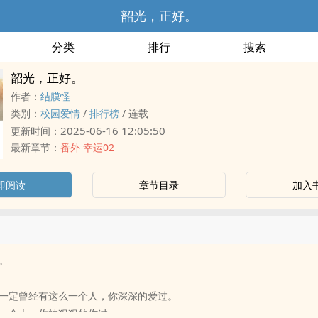
韶光，正好。
分类
排行
搜索
韶光，正好。
作者：
结膜怪
类别：
校园爱情
/
排行榜
/
连载
2025-06-16 12:05:50
更新时间：
最新章节：
番外 幸运02
即阅读
章节目录
加入
。
】
一定曾经有这么一个人，你深深的爱过。
一个人，你被狠狠的伤过。