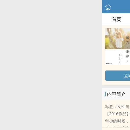
首页
立
内容简介
标签：女性向
【2016作品
年少的时候，
也一定有这么