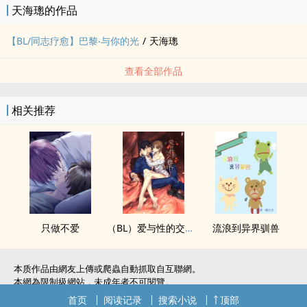
天海璁的作品
影片请点这里
注: 封面图片为网路图源，正在寻找原出处洽谈授权，如有侵权告知即
【BL/同志疗愈】巴黎‧与你的光
/
天海璁
撤
【声明】近来发现本篇故事遭到多处小说网无授权转载，在此声明：
查看全部作品
本作品目前仅于‌‍‌P‎‍O‌‍P‎‌O‍‎‎独家连载，请大家支持正版，认明连载章回网
址是/books/582679/articles，才不是山寨版喔~^^;;;
相关推荐
只做不爱
（BL）爱与性的交换律
流浪到异界驯兽
本质作品由網友上傳或爬蟲自動抓取自互聯網。
本網為限制級網站，未成年者不可閱覽。
如無意中侵犯了您的權利，敬請聯系我們。
首页
阅读记录
搜索小说
顶部