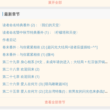
展开全部
失恋又失去味觉的天才主厨，在人生的黑暗低潮中，遇见天使之光；
善解人意的心疗师，在长久的孤单之后，发现久候不至的天使，就在
最新章节
灯火阑珊处......
在抵达爱与光的天堂之前，两人能否成为彼此的天使，为对方守护一
读者命名特典番外 (2)：〈我们的天堂〉
生的幸福？
读者命名暨中秋节特典番外 (1)：〈柠檬塔和天使〉
故事相关设定：
作者后记
(1) 主角配对：
卷末番外：与你紧紧相依 (2) [超闪光大结局+读者应援插绘~^^]
(攻) 金发型男甜点主厨
(受) 黑发眼镜暖男心疗师
卷末番外：与你紧紧相依 (1) (微H)
PS 攻君受君都是（又帅又性感的）法国人唷~^^
第二十九章 身心相系 [‎‎H‎‎‍文‌，未成年请勿进入；大结局 + 红豆饭开锅~^o^]
(2) 故事属性：
第二十八章 欢迎回来 (2)
苦甜大人系（有点虐的意思？XD）、同志‍‌‍情‍‎‍欲‍‍、疗愈励志（诊疗椅上
第二十七章 欢迎回来 (1)
的春天…各种意味www）、一点点魔幻写实 (不是奇幻玄幻~这里没有
第二十六章 爱人在何方 (3) [萌鸟啾啾篇XD]
魔咒、龙和阿飘喔 XD)、一如往常内嵌很多美味饮食（包括肉肉和…
XDDD）；应该是HE (吧？)...看下去就知道噜^^
第二十五章 爱人在何方 (2) [北台湾特集(!)；前男友的闪光也来参战(!!!)]
建议搭配 BGM：(歌曲请快转至第27秒)
查看全部章节
忘记拥抱/ 234说爱你主题曲(A-Lin) covered by Gentleman -
YouTube