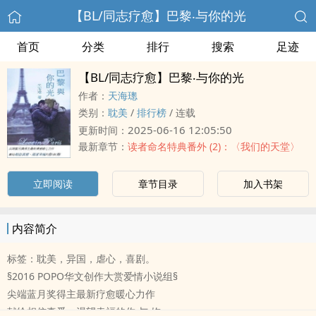
【BL/同志疗愈】巴黎‧与你的光
首页
分类
排行
搜索
足迹
【BL/同志疗愈】巴黎‧与你的光
作者：
天海璁
类别：
‌‌耽‍‌‎美‌‎‎
/
排行榜
/
连载
2025-06-16 12:05:50
更新时间：
最新章节：
读者命名特典番外 (2)：〈我们的天堂〉
立即阅读
章节目录
加入书架
内容简介
标签：‌‌耽‍‌‎美‌‎‎，异国，虐心，喜剧。
§2016 ‌‍‌P‎‍O‌‍P‎‌O‍‎‎华文创作大赏爱情小说组§
尖端蓝月奖得主最新疗愈暖心力作
献给相信真爱、渴望幸福的你‧与‧妳