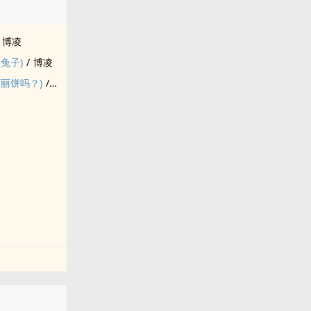
博凌
的兔子)
/
博凌
可丽饼吗？)
/
博凌