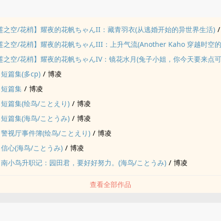
品
ve!/莲之空/花梢】耀夜的花帆ちゃんII：藏青羽衣(从逃婚开始的异世界生活)
/
e!/莲之空/花梢】耀夜的花帆ちゃんIII：上升气流(Another Kaho 穿越时空
ve!/莲之空/花梢】耀夜的花帆ちゃんIV：镜花水月(兔子小姐，你今天要来点
!】短篇集(多cp)
/
博凌
k】短篇集
/
博凌
e!】短篇集(绘鸟/ことえり)
/
博凌
e!】短篇集(海鸟/ことうみ)
/
博凌
e!】警视厅事件簿(绘鸟/ことえり)
/
博凌
e!】信心(海鸟/ことうみ)
/
博凌
ve!】南小鸟升职记：园田君，要好好努力。(海鸟/ことうみ)
/
博凌
查看全部作品