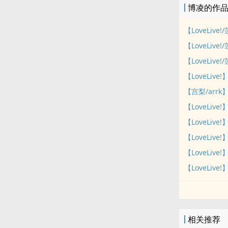
博凌的作
【LoveLi
【LoveLiv
【LoveLi
【LoveLive
【宫梨/arr
【LoveLiv
【LoveLiv
【LoveLiv
【LoveLiv
【LoveLi
相关推荐