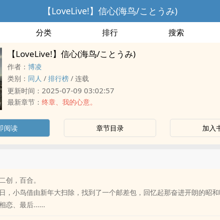
【LoveLive!】信心(海鸟/ことうみ)
分类
排行
搜索
【LoveLive!】信心(海鸟/ことうみ)
作者：
博凌
类别：
‌‎‎同‌‎‎人‌‍‌
/
排行榜
/
连载
2025-07-09 03:02:57
更新时间：
最新章节：
终章、我的心意。
即阅读
章节目录
加入
二创，百合。
日，小鸟借由新年大扫除，找到了一个邮差包，回忆起那奋进开朗的昭和
、最后......