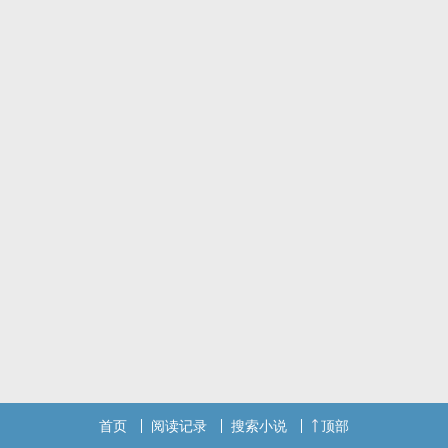
首页
阅读记录
搜索小说
顶部