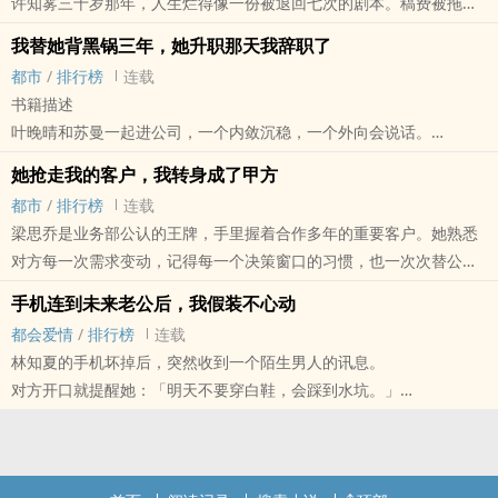
许知雾三十岁那年，人生烂得像一份被退回七次的剧本。稿费被拖、
时不抢她的主场，只把证据放到她手里，让她亲自赢回尊严。随着两
顾长夜说：「那这一次，换我把命交给妳。」
所有人都以为，她还会像前世一样心软。
门狗血文活成治愈甜宠文的故事。
创意被偷、房租催缴，连前男友都踩着她的稿子成了新晋制作人。她
人一步步查出退婚背后的阴谋，沈知夏才发现，父亲失踪、陆景珩母
一场新婚夜的死局，牵出沈家旧案、朝堂阴谋与深藏多年的爱恨真
我替她背黑锅三年，她升职那天我辞职了
可这一次，她放下笔，只冷冷说了一句：
以为自己已经够倒楣，直到某天凌晨回家，看见多年来最会嫌弃她的
亲之死、豪门信托箱与她被抹去的身世，全都指向一场被掩埋多年的
相。
都市
/
排行榜
连载
「我要看完整配型报告。」
母亲沈素琴，带着蛇皮袋、蒜头、菜刀和擀面棍，坐在她家沙发上。
局。她不再是被抛弃的笑话，而是亲手揭开真相的执棋人。他也不再
她是他困于长夜中唯一的烛火。
书籍描述
从那一刻开始，藏起来的检查结果、被调走的产检资料、医院里不该
沈素琴说：「我来避个风头。」许知雾冷笑：「妳这不像避风头，像
只是高高在上的继承人，而是愿意为她放弃一切、重新排队等她回头
而他却亲手让那盏烛，差点熄灭。
叶晚晴和苏曼一起进公司，一个内敛沉稳，一个外向会说话。
存在的第二份报告，全都被她一层层撕开。
来制造刑案。」她以为母亲只是来添乱，没想到沈素琴手机里那个名
的人。这是一个关于退婚逆袭、豪门清算、双强互撩与克制深情的甜
这是一场甜虐交织的帝后虐恋，也是一段痛而后甜的破镜重圆。
三年里，叶晚晴替苏曼补资料、改方案、救客户、背失误。
她原以为自己只是被亲情绑架，却没想到，前世被夺走的，不只是骨
叫「周三买菜群」的群组，根本不聊买菜。洗衣店老板娘、早餐店板
她抢走我的客户，我转身成了甲方
宠故事。她不需要被拯救，她只需要有人替她把灯打亮，陪她站上属
他曾错失她一次。
每一次苏曼哭着说「只有妳能帮我」，叶晚晴都心软了。
髓，也不只是孩子。
娘、水果摊阿伯、社区保全，全都是一群被生活磨了半辈子、却还没
都市
/
排行榜
连载
于自己的主场。
这一次，哪怕长夜焚身，他也不愿再放手。
她以为那是友情，直到苏曼踩着她做出的专案升上主管，第一件事却
而是有人早就盯上了她和她肚子里的生命。
认输的中年情报网。随着前男友偷稿真相被揭开，许知雾才发现，自
梁思乔是业务部公认的王牌，手里握着合作多年的重要客户。她熟悉
是把她调去边缘部门。
这一世，她不再做全家的血袋。
己写过的那些爆款短剧，竟然都藏着别人被偷走的人生。更让她震惊
对方每一次需求变动，记得每一个决策窗口的习惯，也一次次替公司
苏曼给出的理由是：「妳能力不够全面，需要历练。」
不再做懂事的女儿。
的是，母亲年轻时也曾是故事的主人。她不是不懂创作，而是二十年
守住最难谈的订单。
那一刻，叶晚晴终于明白，有些人不是需要帮忙，而是需要妳永远站
不再替任何人的自私付出代价。
手机连到未来老公后，我假装不心动
前，她亲眼看着自己记下的女性故事，被人偷走、改编、贩卖，最后
直到某天，她发现那个客户被转到了同组前辈林悦名下。
在她身后。
而那个前世错过保护她的男人，这一次终于站到她身前。
都会爱情
/
排行榜
连载
变成别人的功成名就。这一次，沈素琴搬来，不只是为了救女儿，也
林悦表面安慰她，背地里却拿着她多年累积的资料和关系去邀功。主
她没有大吵大闹，也没有当场拆穿。
他说：
林知夏的手机坏掉后，突然收到一个陌生男人的讯息。
是为了讨回自己沉默了二十年的那一页。当业界大佬轻描淡写地说
管只轻飘飘地说：「客户是公司的，不是妳个人的。」
她只是安静辞职，带走自己的作品集、人脉与口碑，从此不再替任何
「上辈子我错在等妳开口，这辈子我不等了。」
对方开口就提醒她：「明天不要穿白鞋，会踩到水坑。」
「故事本来就没有主人，谁卖得出去，谁就是作者」时，许知雾终于
梁思乔没有吵，也没有闹。她干净交接，转身去了所有人都看不起的
人收拾人生。
这是一场重生后的清算，也是一场迟来的守护。
她以为遇到诈骗，偏偏不信，结果隔天真的一脚踩进水坑。
放下替别人写好的剧本。她要让那些被偷走人生的人，亲口把自己的
冷门市场。
半年后，苏曼主导的大案出事，客户当众点名只要叶晚晴回来。
她要保住孩子，撕开谎言，让所有伤害过她的人，亲手承担自己的报
后来，对方又提醒她避开诈骗电话、带伞、吃饭、别硬撑，准得像住
故事说完。这是一部关于母女、创伤、反击与重新开始的都市情感悬
所有人都以为她完了。
会议室里，叶晚晴重新坐下，看着曾经最好的朋友，平静开口：「苏
应。
在她人生里。
疑小说。有些母亲不会说爱，她们只会骂妳屋子乱、脸色差、脑子不
可他们不知道，真正厉害的业务，从来不是靠名单活着，而是靠判
主管，好久不见。这次，妳自己会做了吗？」