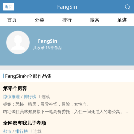
FangSin
返回
首页
分类
排行
搜索
足迹
FangSin
共收录 16 部作品
FangSin的全部作品集
第零个房客
惊悚推理
/
排行榜
连载
标签：恐怖，暗黑，灵异神怪，冒险，女性向。
凶宅试住员林知夏接下一笔高价委托，入住一间死过人的老公寓。
合约写得很简单：住满七天，记录异常，尾款结清。
全网都夸我儿子孝顺
可她入住第一晚就发现，这间房不只是凶宅。
都市
/
排行榜
连载
电梯没有四楼，墙上却留着4F标示。