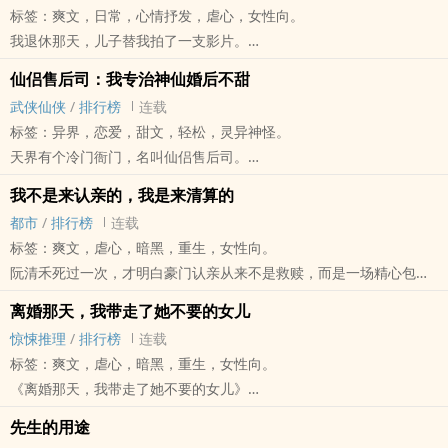
标签：爽文，日常，心情抒发，虐心，女性向。
客厅的镜子被灰布盖住，房东太太反复叮嘱她：「不要在凌晨三点照
我退休那天，儿子替我拍了一支影片。
镜子，不要回答门外的小孩，不要相信手机拍到的画面。」
影片里，我笑着做饭、抱着孙子，被全网夸成「最幸福的妈妈」。
凌晨三点，水开始往天花板倒流。
仙侣售后司：我专治神仙婚后不甜
可那些话，我一句也没说过。
门外的小女孩问她：「姐姐，妳有看到我妈妈吗？」
武侠仙侠
/
排行榜
连载
那些笑，也不是每一次都心甘情愿。
镜子里多出一个前任房客。
标签：异界，恋爱，甜文，轻松，灵异神怪。
后来，儿子夫妻为了流量，竟把抛弃我二十八年的前夫接回来，想拍
而最可怕的是，所有线索都指向同一件事——
天界有个冷门衙门，名叫仙侣售后司。
一场「迟来和解」的感人戏码。
林知夏不是第一次入住这间房。
别人负责牵红线，云棠负责收拾烂姻缘。
他们替我写好原谅，替我安排眼泪，甚至替我决定余生该为谁付出。
我不是来认亲的，我是来清算的
三年前，有一个「林知夏」曾来报案，说另一个林知夏失踪了。
冷战三百年的仙侣、成亲当日就要和离的神君、表面恩爱实则互相折
可这一次，我不想再配合了。
都市
/
排行榜
连载
前任房客死前留下警告：「如果下一个房客叫林知夏，告诉她，不要
磨的模范夫妻，全都归她管。
既然他们非要开直播，
标签：爽文，虐心，暗黑，重生，女性向。
相信报案纪录。」
她一向不信天命，只信真心。
那我就当着所有人的面，把被剪掉的真相，一句一句说回来。
阮清禾死过一次，才明白豪门认亲从来不是救赎，而是一场精心包装
这间房不杀人。
姻缘能修就修，修不好就拆。
的献祭。 前世，她被宋家找回，以为终于有了家。可亲生父母偏心养
它只替换房客。
直到某日，三界第一战神谢无寂带着一卷残破姻缘簿登门，冷声要求
离婚那天，我带走了她不要的女儿
女，哥哥冷眼旁观，假千金宋明珠一次次陷害她、夺走她的信任与退
每一个住进来的人，都会在恐惧、记忆与睡眠里慢慢失去自己。
解除姻缘。
惊悚推理
/
排行榜
连载
路。她努力讨好，换来的却是误解、利用与一场无人相信的死亡。 重
当镜中之物学会妳的声音、妳的脸、妳的过去，甚至比妳更像妳时
云棠翻开一看，却发现他的仙侣名字早已被人抹去。
标签：爽文，虐心，暗黑，重生，女性向。
生回到宋家认亲前夕，阮清禾不再等他们接她回家。 她转身去了旧货
——
更诡异的是，那片空白处，正在一笔一画浮现出她自己的名字。
《离婚那天，我带走了她不要的女儿》
市场，用三百块买下一只破旧黑木箱，却从箱底翻出足以撬动宋家命
妳要怎么证明，活在外面的人才是真正的自己？
她本以为这只是一起离奇的退婚案，却在调查中发现，谢无寂看她的
我死后第三天，才知道这世上唯一替我收尸的人，竟是仇人的女儿。
脉的股权协议与陈年旧案。这一次，她不哭、不求、不退让。 宋家想
而林知夏最后才知道，她一直寻找的妹妹，早就困在镜子里。
先生的用途
眼神不像初见，而像久别重逢。
上一世，我被丈夫背叛，被闺蜜夺走婚姻，也被自己亲手养大的儿子
用亲情绑住她，她只谈证据。 假千金想用眼泪洗白，她反手甩出录音