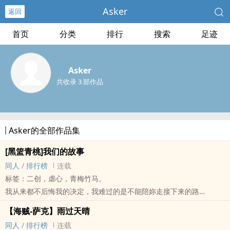
Asker
返回
首页
分类
排行
搜索
足迹
Asker
共收录 3 部作品
Asker的全部作品集
[黑篮青桃]我们的故事
‍‎同‍‌人‎
/
排行榜
连载
标签：二创，虐心，青梅竹马。
我从来都不后悔我的决定，我难过的是不能陪妳走接下来的路
妳的故事该添上新的色彩了，而我也该从妳的故事淡出
【海贼-萨克】雨过天晴
我们非常靠近，却又离得非常遥远，我们──是最熟悉的陌生人。
‍‎同‍‌人‎
/
排行榜
连载