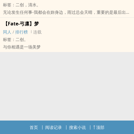
标签：二创，清水。
无论发生任何事-我都会在妳身边，雨过总会天晴，重要的是最后出现
的那道彩虹。
【Fate-弓凛】梦
‍‎同‍‌人‎
/
排行榜
连载
标签：二创。
与你相遇是一场美梦
首页
阅读记录
搜索小说
顶部