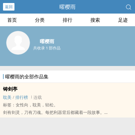
曜樱雨
返回
首页
分类
排行
搜索
足迹
曜樱雨
共收录 1 部作品
曜樱雨的全部作品集
铸剑亭
‎耽‍美‎‌
/
排行榜
连载
标签：女性向，‎耽‍美‎‌，轻松。
剑有剑灵，刀有刀魂。每把利器背后都藏着一段故事。
当朝王爷林洛寒有天寻获一把如寒冰般冻人的冰刀，为了修复冰刀的
缺角，他踏入纷乱的江湖。
隐于金陵小村的陆修言，是个不问江湖事的铸剑师，却为了替他铸一