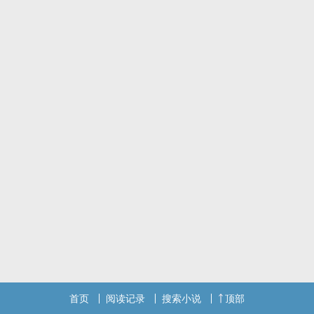
柄刀鞘而踏入纷乱的江湖。
为冰刀，两人相携共闯龙潭虎穴。为信念，两人刀剑相向。
在阴谋中他们相知相爱相杀然后并肩而行。
王爷攻X铸剑师受
首页
阅读记录
搜索小说
顶部