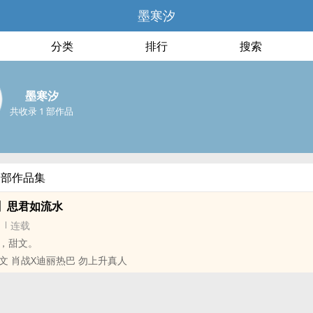
墨寒汐
分类
排行
搜索
墨寒汐
共收录 1 部作品
全部作品集
】思君如流水
连载
，甜文。
‌‍人‍‍文 肖战X迪丽热巴 勿上升真人