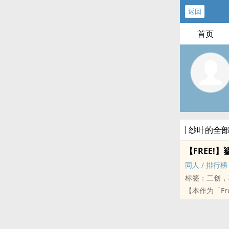
返回
首页
纱叶的全
【FREE!
同人
/
排行榜
标签：二创，
【本作为「F
CP：鲨鱼·松
13岁时，他
相隔5年再逢