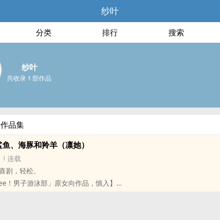
纱叶
分类
排行
搜索
纱叶
共收录 1 部作品
部作品集
】鲨鱼、海豚和羚羊（凛她）
连载
喜剧，轻松。
ree！男子游泳部」原女向作品，慎入】
冈凛Ｘ羚羊·柴田透
人生地不熟，遇见了「他」、惊艳了初见
，当时那个怯懦的男孩已经变成绽放自信微笑的男子。