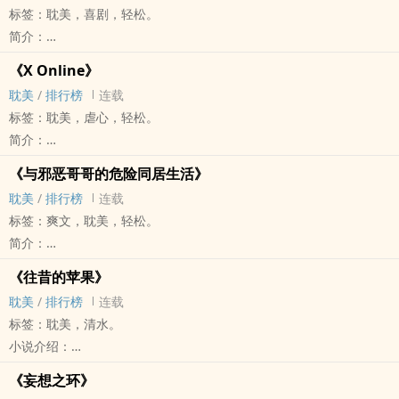
标签：‎‌‎耽‎美‎，喜剧，轻松。
渐渐地，一段段由小时候已种下的爱与恨被勾起，
简介：
造成三兄弟之间的纠缠。
四年前，崔子行抛弃弟弟崔逸向，返回Ｔ市老家。
*以心理戏为重点，兄弟之间扭曲的亲情故事
《X Online》
四年后，崔逸向接到哥哥的订婚请柬，于是他接受邀请，重返Ｔ市，
前期雅篇Ｈ戏颇多，中后期就会少了，所以请不用抱着看Ｈ文的期待
‎‌‎耽‎美‎
/
排行榜
连载
目标却不是祝贺哥哥找到好女人，而是──
去看文。
标签：‎‌‎耽‎美‎，虐心，轻松。
勾引哥哥，Ｈ一次！
作者的话
简介：
＝＝＝＝＝＝＝＝＝＝＝＝＝
2017/01/15
「哥，你果然一点儿都不爱我。永别了！」
此文为兄弟ＢＬ，走的是轻松风格，哥哥受制于家庭压力之下，弟弟
《与邪恶哥哥的危险同居生活》
番外6-A~6-C都完成，《南门家三兄弟之轶事》正式完结！
某天，被《X Online》腐化掉的祈祐南说自己被求婚。
努力求爱的故事！
‎‌‎耽‎美‎
/
排行榜
连载
因为可能会更新番外／外传，所以就不转换成完结状态啰
被哥哥无视后，他哀戚戚地离家出走。
《禁语》在鲜网或米国度或其他地方也曾经张贴过，但这边的是最终
标签：爽文，‎‌‎耽‎美‎，轻松。
2016/12/29
为了把弟弟找回来，祈洛希不惜进入《X Online》，
修正版本（2014年），改掉了错字多字，也有修正部份对话、感情表
简介：
全文完！总算成功在今年完坑了！（哭）
与游戏经验丰富的转生玩家清遥，以及自己亲自培育的ＡＩ男宠亚
达及设定等。因此会建议收看这个2014版本。
纯真的弟弟因为在学校犯了事，结果被父母赶了出来，
接下来还会有番外6-A、6-B和6-C，会稍微交待一下结局之后的三兄
沙，展开了令人心跳的BL剧本之旅！
《往昔的苹果》
只能投奔到一个人住的哥哥的怀抱中……
弟吧
卖点：
‎‌‎耽‎美‎
/
排行榜
连载
这就成了纯真弟弟与邪恶哥哥的危险同居生活。
腐的网游，科技已经进步到可以在网游世界里Ｈ（喂）
标签：‎‌‎耽‎美‎，清水。
＝＝＝＝＝＝＝＝＝＝＝＝＝＝＝＝＝＝＝＝
现在贴的是《X Online》3.4版本，跟3.3版本相比：剧情相同，文句
小说介绍：
漫画版：
会视情况修正，合理性会加强。
《X Online》后记番外，所以一定要先看完《X Online》的。
感谢绘师票票的漫画版本《邪恶哥哥》喔，现正每周更新！
《妄想之环》
例如以前3.3版本祈洛希一开始会直接玩XO，3.4版本祈洛希会尝试寻
这篇苹果跟鲜网未贴完的版本会有出入，因为先前的版本太过平淡……
漫画版本又有另一种风味呢，有兴趣可以看看！