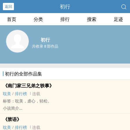
初行
返回
首页
分类
排行
搜索
足迹
初行
共收录 8 部作品
初行的全部作品集
《南门家三兄弟之轶事》
‎‌‎耽‎美‎
/
排行榜
连载
标签：‎‌‎耽‎美‎，虐心，轻松。
小说简介
南门希、南门望和南门雅三兄弟的故事。
《禁语》
在长兄失恋醉酒的夜晚之后，幺子失去了处男之身，
‎‌‎耽‎美‎
/
排行榜
连载
而幺子和次子之间的温度也开始产生变化。