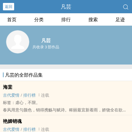
凡芸
返回
首页
分类
排行
搜索
足迹
凡芸
共收录 3 部作品
凡芸的全部作品集
‎‍海‍‎棠‎‌‍
古代爱情
/
排行榜
连载
标签：虐心，不限。
春风用意匀颜色，销得携觞与赋诗。秾丽最宜新着雨，娇饶全在欲开
时。莫愁粉黛临窗懒，梁广丹青点笔迟。朝醉暮吟看不足，羡他蝴蝶
艳媚销魂
宿深枝。
古代爱情
/
排行榜
连载
‎‍海‍‎棠‎‌‍，花开，花落