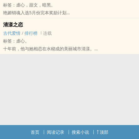
标签：虐心，甜文，暗黑。
光阴荏苒中
艳媚销魂入选5月份完本奖励计划
病弱的他用尽一生心力爱一个女人
依照规定三分之一内文将转为收费
甚至放手成全她嫁予别人为妻
清漾之恋
感谢大家的支持!!!
只为求得她一生幸福快乐
古代爱情
/
排行榜
连载
-------------------------------------------------------------------------------------
多年后
标签：虐心。
--------
待‎‍海‍‎棠‎‌‍花再次盛开的时节
十年前，他与她相恋在水砌成的美丽城市清漾。
艳媚倾城，剑者多情，静默之间，仅是销魂而已。
她终于将他放在心上
十年后，清漾成了废墟，他与她的爱终究消散于滚滚红尘。
故事简介:
迎来的
上天已从他身上夺去太多，他不想强求什么，就想和自己的同伴在镖
陈静，化名公孙默
却是他的死期
局里闲散渡过余生。
为报父仇蛰伏在愚城城主身旁多年
然而，十年后的这天，已是乐王女人的她，竟上门向他托了一个名为”
只为一朝能夺权杀死仇人
承诺”的镖……
为了目的他可以用尽一切手段
娶自己不爱的女人
然而，却遇上了她……
她，怡香院的柳管事
媚视烟行，形骸放浪，周旋在众恩客之间，只为一个目的
为了这个目的，她找上了玄耀乱党重金起聘的刺客……
首页
阅读记录
搜索小说
顶部
刺客，旬剑卿