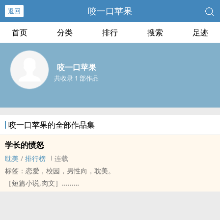
咬一口苹果
返回
首页
分类
排行
搜索
足迹
咬一口苹果
共收录 1 部作品
咬一口苹果的全部作品集
学长的愤怒
‌耽‌‎美‌‍
/
排行榜
连载
标签：恋爱，校园，男性向，‌耽‌‎美‌‍。
［短篇小说,‎‎‌肉‎文‍］......
这本是苹果的处女作，如果写的不好请大家多多指教，感恩～～
在开学的第二周，个性火爆的倪慕就在篮球队摊上事端了，不仅让大
家指指点点，更让篮球队队长豪风更为不爽，就此结下仇梁，而等着