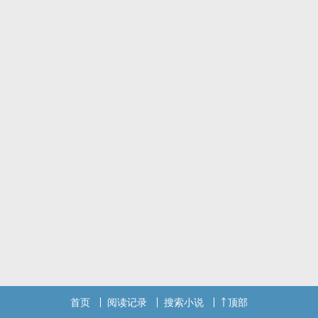
倪慕的，将会是暴风雨般的逆袭......
勇猛球员攻x火爆冲动受
首页
阅读记录
搜索小说
顶部