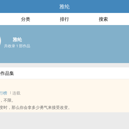
雅纶
分类
排行
搜索
雅纶
共收录 1 部作品
部作品集
行榜
连载
，不限。
变时，那么你会拿多少勇气来接受改变。