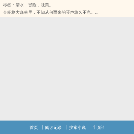
标签：清水，冒险，‍‌耽‎‌‍美‌‎‍。
陆仁昕，做遍了各种打工的兼职工作者。待人和善，手脚俐落，笑容
金杨格大森林里，不知从何而来的琴声悠久不息。
常开，更有一张不俗的帅脸。他看似什么都好，唯独就是不管从什么
一如两个国家征战不休的命运般，由传说时代绵延至今。
角度看来，都是个毫无社会地位的打工仔。
谁也不知道，那悠扬的古韵与忧思满溢的弦音，透露出怎样的过往。
可不可能，在 社会阶级的分化之下，被冠上不同标签的两个人相遇之
只知道无论是谁，入了这个魔森林，总要迷失数日才得以脱身。
时，也能擦出令人瞠目结舌的火花？
海韵，一位在犹克多王国享誉盛名的圣魔药师，因缘际会之下误入森
「菁英OL x 打工仔！」
林，在琴声的勾连之下，与有着盛世容颜的美丽男子森琴相遇了。他
§
与他之间萌生的相知与相惜，会是悠久琴思的终点吗？
「 给点开了这本书的您 」
§
谢谢您点开了这本书，也谢谢您借由这个作品，让我们之间有了文字
本作品的感情线为BL主线，另有BG辅线，是由庞大剧情构成的奇幻世
的相遇。
界。
我是创作新手，这个作品是我第一次书写和爱情相关的主题。
是我首次尝试撰写此类型的作品。
文字的迷城非常多变而魔幻，在堆砌这个迷人的城堡时，我将保持每
如果您在这个作品里找到乐趣，我将会非常开心。
两天一更新的节奏。
希望我的这座城堡，也能成为你心中的一抹丽景。
如果我的孩子给您带来了阅读的快乐，那么我会非常开心。
首页
阅读记录
搜索小说
顶部