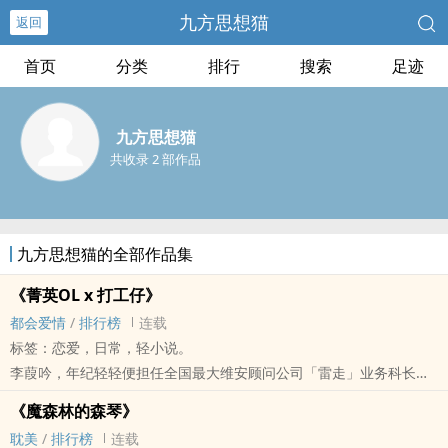
九方思想猫
返回
首页
分类
排行
搜索
足迹
九方思想猫
共收录 2 部作品
九方思想猫的全部作品集
《菁英OL x 打工仔》
都会爱情
/
排行榜
连载
标签：恋爱，日常，轻小说。
李葭吟，年纪轻轻便担任全国最大维安顾问公司「雷走」业务科长的
女孩，任谁都会觉得她这样的女人就是社会菁英了。有目标，有胆
《魔森林的森琴》
识，独立自主且有着令人称羡的收入与美貌，是个才色兼备的菁英上
‍‌耽‎‌‍美‌‎‍
/
排行榜
连载
班族OL。