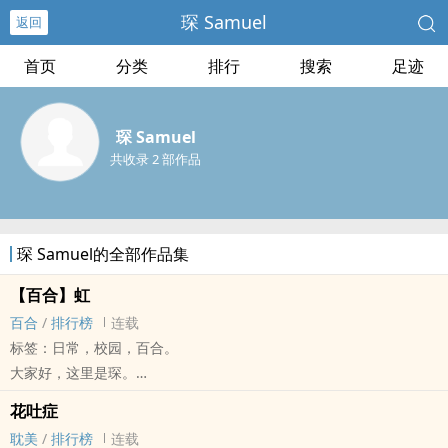
琛 Samuel
返回
首页
分类
排行
搜索
足迹
琛 Samuel
共收录 2 部作品
琛 Samuel的全部作品集
【百合】虹
百合
/
排行榜
连载
标签：日常，校园，百合。
大家好，这里是琛。
这是一部关于忧郁症与爱与救赎的老套故事，希望短短的文字能给所
花吐症
有正在与生活奋斗的人一点力量。
耽美
/
排行榜
连载
生而为人，你/妳没有罪。