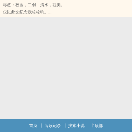
标签：校园，二创，清水，耽美。
仅以此文纪念我校校狗。
这是一篇有感于校狗们的互动太有爱而写的短文，宝藏们轻松看吧。
主CP：薛甫X晓埠
配角：陈渺、陈婳、蓝岚、莫绵
首页
阅读记录
搜索小说
顶部