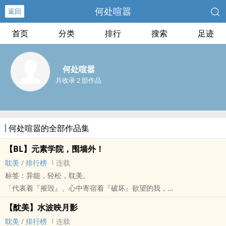
何处喧嚣
返回
首页
分类
排行
搜索
足迹
何处喧嚣
共收录 2 部作品
何处喧嚣的全部作品集
【BL】元素学院，围墙外！
‌耽‎‌美‌‎‍
/
排行榜
连载
标签：异能，轻松，‌耽‎‌美‌‎‍。
「代表着『摧毁』、心中寄宿着『破坏』欲望的我，
原来也有着『创造』的价值。」
【酖美】水波映月影
艾勒美缔学院，是一所提供拥有元素之力的学生就读的菁英学校。
‌耽‎‌美‌‎‍
/
排行榜
连载
但我们的主角——格纳克，