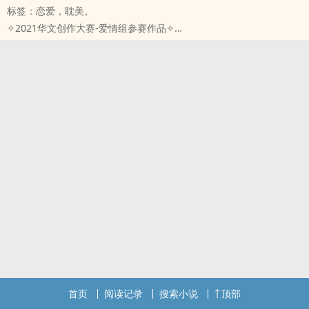
标签：恋爱，‌耽‎‌美‌‎‍。
是一个无法进入校园的少年。
✧2021华文创作大赛-爱情组参赛作品✧
不管是光、风、水、地、火、雷的这些元素之力，格纳克通通都没
倾潋，一位因为身怀至宝而被人盯上的年轻灵修。
有，
经历被故人下毒暗害后，他虽然活了，救命恩人却意外地失忆了。
达不到报考学校的标准，理所当然地不可能成为艾勒美缔学院的学
倾潋有心照顾这位救命恩人，但顾虑到他与恩人间的「那‧些‧过‧
生。
往」，使得恩人问了倾潋许多问题，倾潋都答得含糊不清。
虽然如此，这样的他，却非常渴望能阅读到学院图书馆的丰富藏书，
恩人表示：气气气。
便选择留在了最近的地方，当起了校工。
有心理阴影的(原仆人)忠犬攻X心机傲娇的(原主人)‍‌美‌‌‎人‌‍‎受‍‌
作为一位平日只能在校外整理草木的校工，
(温馨提示：攻受属性怕写坏，仅供参考)
在闲暇之余做着自己的发明，格纳克的日子还算正常。
存稿已完成，总共14万字，30章
不过最近，有一位能施展光之羽的貌美高材生
6/15开始日更，每天晚上6-7点更新(没法设预约只能手动)，
居然一直从学院内溜到围墙之外，频繁地窜到他的面前……
每次选择性1-2更。
看着那灿烂的笑容，绚烂的光羽，
▧粗暴介绍主线剧情/收获爱情➜干掉敌人。
让格纳克生起了想毁掉对方的冲动。
▧本作定位/
溜出学院的高材生 X 进不到学院内的校工
背景设定套着玄幻大陆有修炼等级的皮，
奇幻BL，清水非18X
实则上内容主要是两位主角调情的文(大概?)(其实跑剧情的占比也满重
此文为 镜文学BL征文比赛文 <=网友评分会看「作品点击数+会员收藏
的)
数+会员推荐数」
首页
阅读记录
搜索小说
顶部
用语很现代、直白，剧情着重在人物的情感转折和想法，而非升级冒