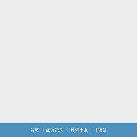
他们相识于少年，也在少年时期离散，一散就是六年。
再一次见面是在医院急诊室，他看着她说：「姚棠是吧？我是萧
澄。」
──好像你不自我介绍老娘就不知道你是谁一样。
萧澄问：「这些年，你过得好吗？」
鬼的过得好吗，姚棠呵呵，
你问一个刚跟嫌犯打完一架，惯用手骨折、身上多处擦伤，
再过几个小时还要进手术室的人过得好不好，是认真的吗？
姚棠以为这次也会跟以往一样，萧澄会再次不辞而别，
但他却一直陪在她身边，对她说：「不要自己撑着，我在。」
听见这句话她只想抛去满身的防备，朝他跑去。
他是她青春年华里的念念不忘，亦是她年年岁岁不肯放手的执迷不
悟。
──所以这一次可不可以换你坚定的朝我走来，不要再放手？
｜悬疑版文案｜
荒废破败的公寓里头发现一名女性死者，
死者死因不明，心脏被挖去，身体里还藏了一包钻石，
首页
阅读记录
搜索小说
顶部