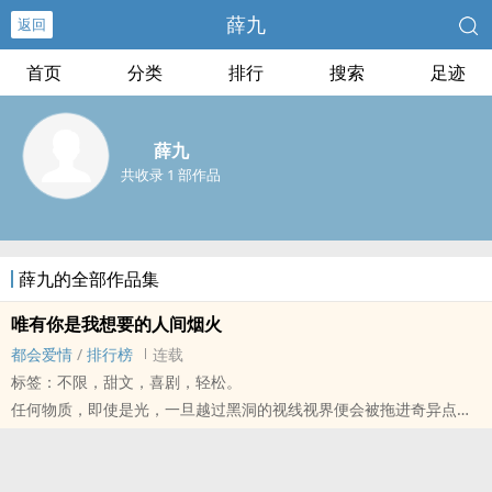
薛九
返回
首页
分类
排行
搜索
足迹
薛九
共收录 1 部作品
薛九的全部作品集
唯有你是我想要的人间烟火
都会爱情
/
排行榜
连载
标签：不限，甜文，喜剧，轻松。
任何物质，即使是光，一旦越过黑洞的视线视界便会被拖进奇异点，
再也无法挣脱逃离。
他是她此生的黑洞，她终其一生的无法逃离。
八面玲珑犯罪侧写师 x 冷漠理智神经科医师