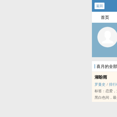
返回
首页
喜月的全
湖盼雨
罗曼史
/
排行
标签：恋爱，
黑白色间，最
「她」将故事
他盼的，是从
却不知骤雨尽