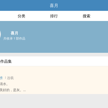
喜月
分类
排行
搜索
喜月
共收录 1 部作品
部作品集
榜
连载
清水。
美好的，是灰。
娓娓道来，愿盼得「他」花鸟相伴。
前她的疑惑。
头⋯⋯