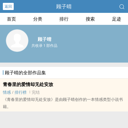
顾子晴
返回
首页
分类
排行
搜索
足迹
顾子晴
共收录 1 部作品
顾子晴的全部作品集
青春里的爱情却无处安放
情感
/
排行榜
完结
《青春里的爱情却无处安放》是由顾子晴创作的一本情感类型小说书
籍。