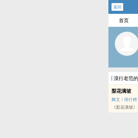
返回
首页
漠行老范
梨花满坡
舞文
/
排行榜
《梨花满坡》