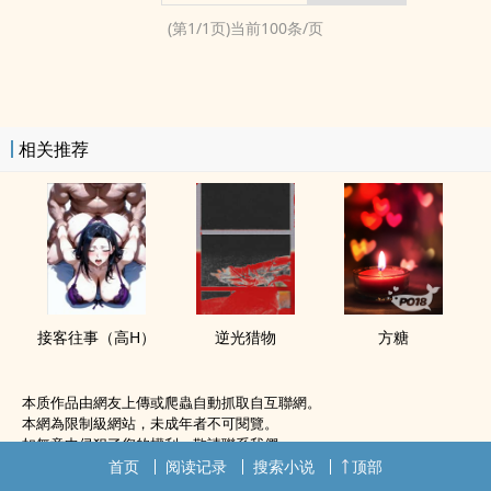
(第
1
/
1
页)当前
100
条/页
相关推荐
接客往事（‍高‎H‍‍‌）
逆光猎物
方糖
本质作品由網友上傳或爬蟲自動抓取自互聯網。
本網為限制級網站，未成年者不可閱覽。
如無意中侵犯了您的權利，敬請聯系我們。
首页
阅读记录
搜索小说
顶部