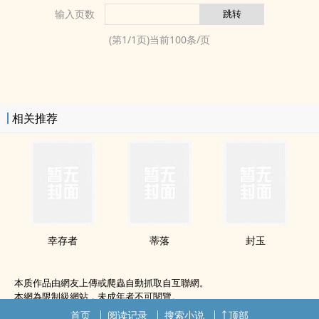
输入页数
(第
1
/
1
页)当前
100
条/页
相关推荐
幸存者
蒂落
封玉
本质作品由網友上傳或爬蟲自動抓取自互聯網。
本網為限制級網站，未成年者不可閱覽。
如無意中侵犯了您的權利，敬請聯系我們。
首页
阅读记录
搜索小说
顶部