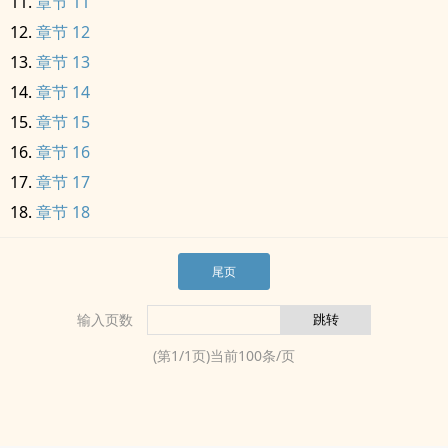
章节 11
章节 12
章节 13
章节 14
章节 15
章节 16
章节 17
章节 18
尾页
输入页数
(第
1
/
1
页)当前
100
条/页