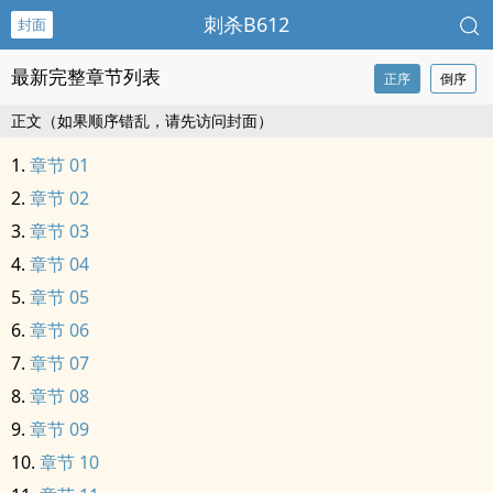
刺杀B612
封面
最新完整章节列表
正序
倒序
正文（如果顺序错乱，请先访问封面）
章节 01
章节 02
章节 03
章节 04
章节 05
章节 06
章节 07
章节 08
章节 09
章节 10