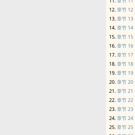
章节 11
章节 12
章节 13
章节 14
章节 15
章节 16
章节 17
章节 18
章节 19
章节 20
章节 21
章节 22
章节 23
章节 24
章节 25