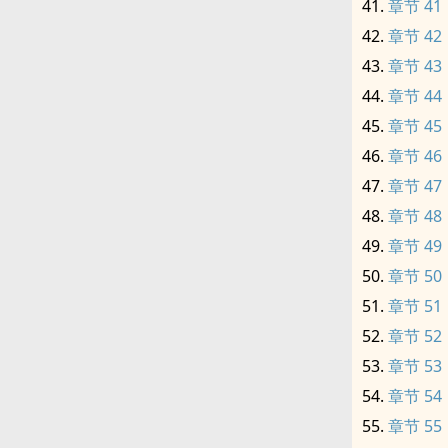
章节 41
章节 42
章节 43
章节 44
章节 45
章节 46
章节 47
章节 48
章节 49
章节 50
章节 51
章节 52
章节 53
章节 54
章节 55