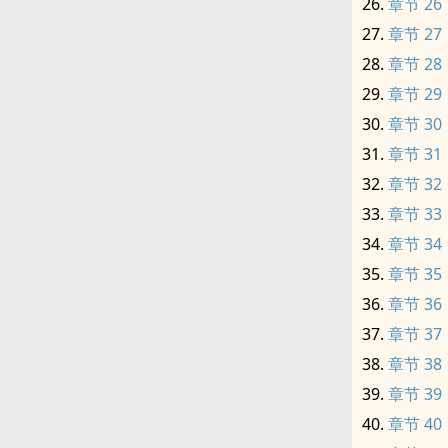
章节 26
章节 27
章节 28
章节 29
章节 30
章节 31
章节 32
章节 33
章节 34
章节 35
章节 36
章节 37
章节 38
章节 39
章节 40