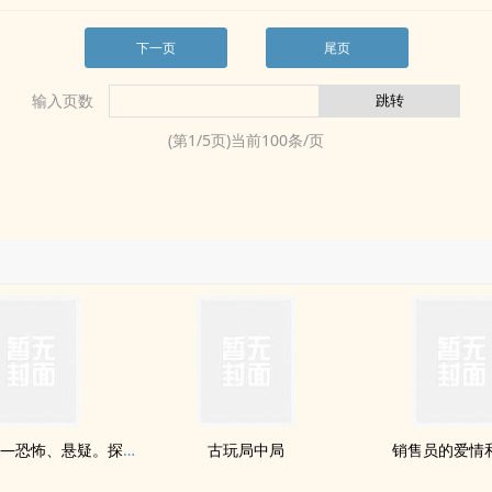
下一页
尾页
输入页数
(第
1
/
5
页)当前
100
条/页
山羊狼鸣——恐怖、悬疑。探寻村民离奇失踪背后的恐怖真相
古玩局中局
销售员的爱情