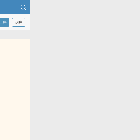
正序
倒序