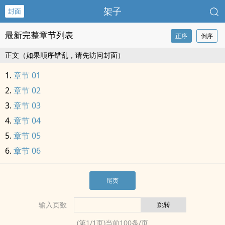
架子
封面
最新完整章节列表
正序
倒序
正文（如果顺序错乱，请先访问封面）
章节 01
章节 02
章节 03
章节 04
章节 05
章节 06
尾页
输入页数
(第
1
/
1
页)当前
100
条/页