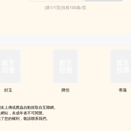
(第
1
/
1
页)当前
100
条/页
封玉
牌坊
蒂落
網友上傳或爬蟲自動抓取自互聯網。
級網站，未成年者不可閱覽。
犯了您的權利，敬請聯系我們。