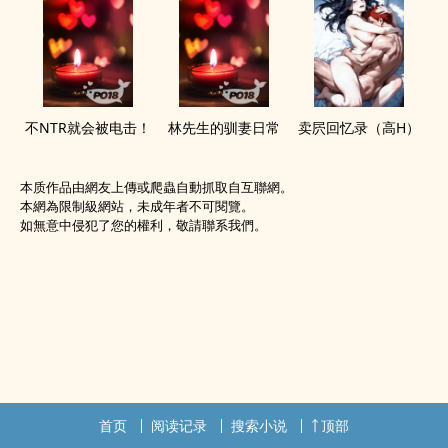
不NTR就会被电击！
林先生的驯妻日常
卖屄回忆录（‎‍高‍‌H‍）
本质作品由網友上傳或爬蟲自動抓取自互聯網。
本網為限制級網站，未成年者不可閱覽。
如無意中侵犯了您的權利，敬請聯系我們。
首页
阅读记录
搜索小说
顶部