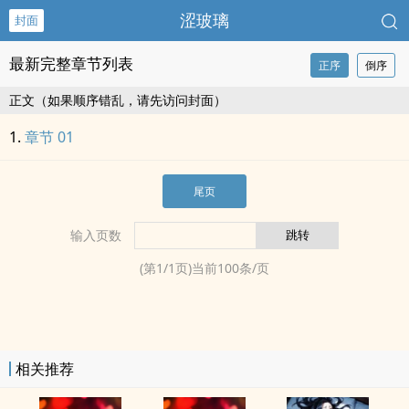
涩玻璃
封面
最新完整章节列表
正序
倒序
正文（如果顺序错乱，请先访问封面）
章节 01
尾页
输入页数
(第
1
/
1
页)当前
100
条/页
相关推荐