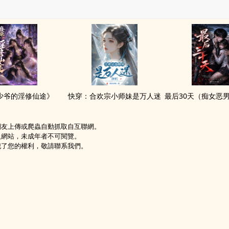
少爷的淫修仙途》
快穿：合欢宗小师妹是万人迷
網友上傳或爬蟲自動抓取自互聯網。
級網站，未成年者不可閱覽。
犯了您的權利，敬請聯系我們。