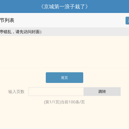
《京城第一浪子栽了》
节列表
序错乱，请先访问封面）
尾页
输入页数
(第
1
/
1
页)当前
100
条/页