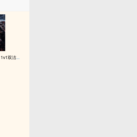
最后30天（痴女恶男‎‍1‎v‎1‌‍‌双洁H 暗黑求生向）