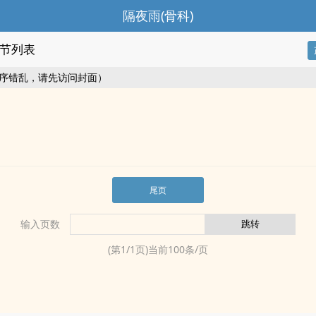
隔夜雨(骨科)
节列表
序错乱，请先访问封面）
尾页
输入页数
(第
1
/
1
页)当前
100
条/页