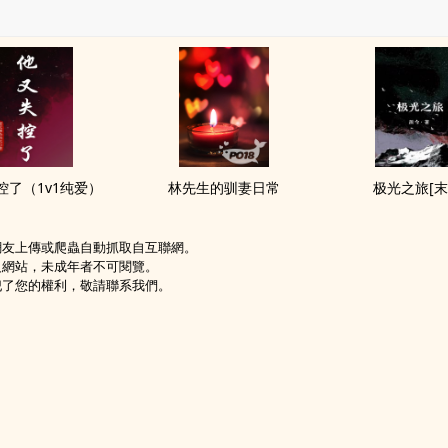
‌1‌‎‎v‌1‍‍‌纯爱）
林先生的驯妻日常
极光之旅[末
網友上傳或爬蟲自動抓取自互聯網。
級網站，未成年者不可閱覽。
犯了您的權利，敬請聯系我們。