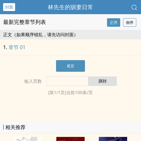
林先生的驯妻日常
封面
最新完整章节列表
正序
倒序
正文（如果顺序错乱，请先访问封面）
章节 01
尾页
输入页数
(第
1
/
1
页)当前
100
条/页
相关推荐