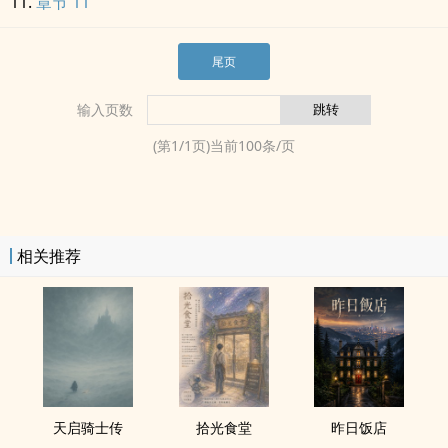
章节 11
尾页
输入页数
(第
1
/
1
页)当前
100
条/页
相关推荐
天启骑士传
拾光食堂
昨日饭店